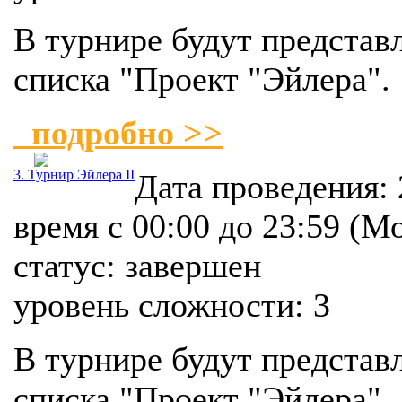
В турнире будут представ
списка "Проект "Эйлера".
подробно >>
3. Турнир Эйлера II
Дата проведения:
время
с 00:00 до 23:59 (М
статус:
завершен
уровень сложности:
3
В турнире будут представ
списка "Проект "Эйлера".