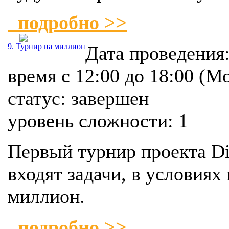
подробно >>
9. Турнир на миллион
Дата проведения
время
с 12:00 до 18:00 (М
статус:
завершен
уровень сложности:
1
Первый турнир проекта Dio
входят задачи, в условиях
миллион.
подробно >>