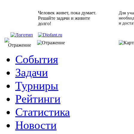
Человек живет, пока думает.
Для уча
Решайте задачи и живите
необхо
и доста
долго!
События
Задачи
Турниры
Рейтинги
Статистика
Новости