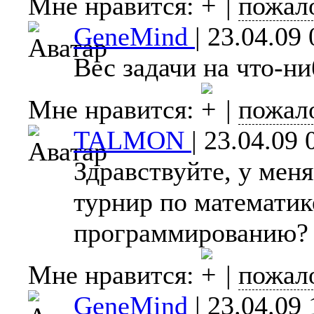
Мне нравится:
|
пожал
GeneMind
|
23.04.09 
Вес задачи на что-ни
Мне нравится:
|
пожал
TALMON
|
23.04.09 
Здравствуйте, у меня
турнир по математик
программированию?
Мне нравится:
|
пожал
GeneMind
|
23.04.09 