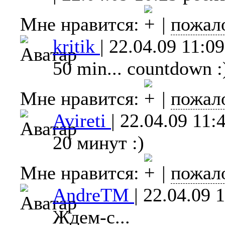
Мне нравится:
|
пожал
kritik
|
22.04.09 11:09
50 min... countdown :
Мне нравится:
|
пожал
Avireti
|
22.04.09 11:
20 минут :)
Мне нравится:
|
пожал
AndreTM
|
22.04.09 
Ждем-с...