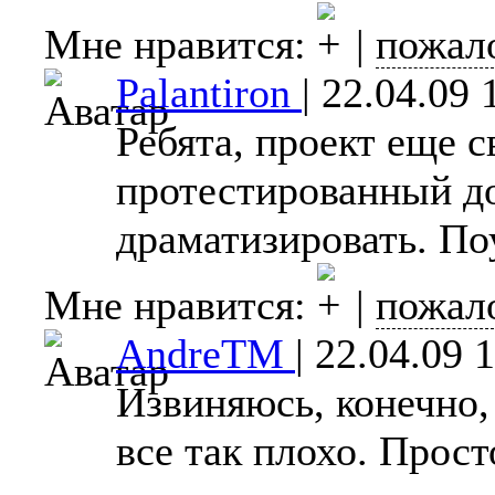
Мне нравится:
|
пожал
Palantiron
|
22.04.09 
Ребята, проект еще с
протестированный до
драматизировать. Поу
Мне нравится:
|
пожал
AndreTM
|
22.04.09 
Извиняюсь, конечно, 
все так плохо. Прост