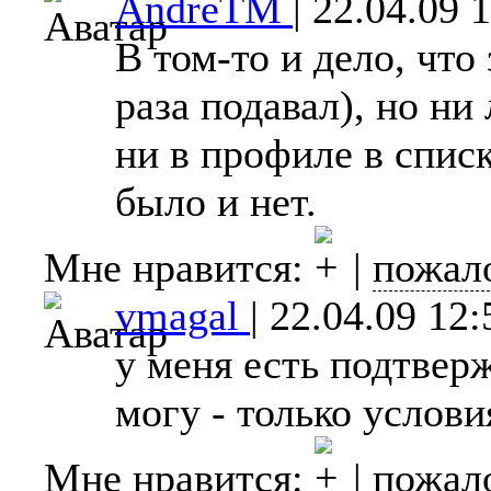
AndreTM
|
22.04.09 
В том-то и дело, что
раза подавал), но ни
ни в профиле в списк
было и нет.
Мне нравится:
|
пожал
vmagal
|
22.04.09 12:
у меня есть подтверж
могу - только услови
Мне нравится:
|
пожал