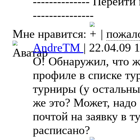
-------------- Перейти
---------------
Мне нравится:
|
пожал
AndreTM
|
22.04.09 
О! Обнаружил, что жа
профиле в списке ту
турниры (у остальны
же это? Может, надо
почтой на заявку в т
расписано?