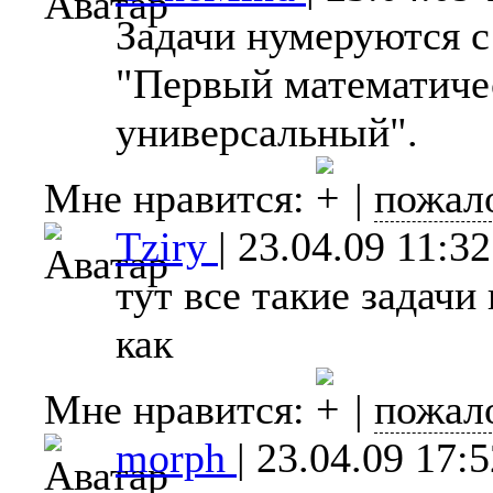
Задачи нумеруются с
"Первый математиче
универсальный".
Мне нравится:
|
пожал
Tziry
|
23.04.09 11:32
тут все такие задач
как
Мне нравится:
|
пожал
morph
|
23.04.09 17:5