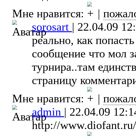
Мне нравится:
|
пожал
sorosart
|
22.04.09 12
реально, как попасть
сообщение что мол з
турнира..там единст
страницу комментар
Мне нравится:
|
пожал
admin
|
22.04.09 12:1
http://www.diofant.ru