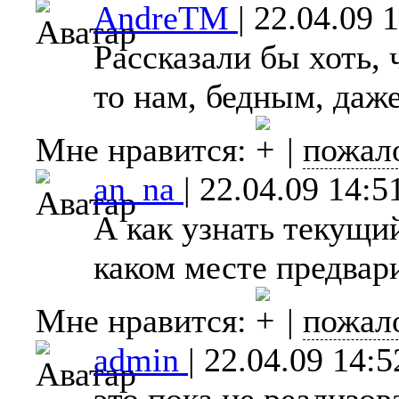
AndreTM
|
22.04.09 
Рассказали бы хоть, ч
то нам, бедным, даже
Мне нравится:
|
пожал
an_na
|
22.04.09 14:5
А как узнать текущий
каком месте предвар
Мне нравится:
|
пожал
admin
|
22.04.09 14:5
это пока не реализов