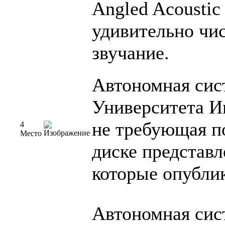
Angled Acoustic
удивительно чис
звучание.
Автономная сис
Университета И
не требующая п
4
Место
диске представ
которые опублик
Автономная сис