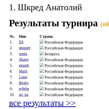
1. Шкред Анатолий
Результаты турнира
(о
№.
Ник
Страна
1.
Ell
Российская Федерация
2.
tinquity
Российская Федерация
3.
sonix
Беларусь
4.
Skarty
Российская Федерация
5.
morph
Российская Федерация
6.
MarS
Российская Федерация
7.
Laise
Российская Федерация
8.
Besky
Российская Федерация
9.
tv0r0g
Российская Федерация
10.
an_na
Российская Федерация
все результаты >>