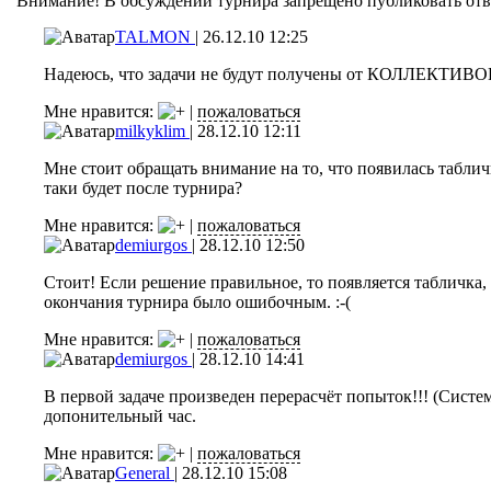
Внимание! В обсуждении турнира запрещено публиковать отве
TALMON
|
26.12.10 12:25
Надеюсь, что задачи не будут получены от КОЛЛЕКТИВ
Мне нравится:
|
пожаловаться
milkyklim
|
28.12.10 12:11
Мне стоит обращать внимание на то, что появилась табли
таки будет после турнира?
Мне нравится:
|
пожаловаться
demiurgos
|
28.12.10 12:50
Стоит! Если решение правильное, то появляется табличка
окончания турнира было ошибочным. :-(
Мне нравится:
|
пожаловаться
demiurgos
|
28.12.10 14:41
В первой задаче произведен перерасчёт попыток!!! (Сист
допонительный час.
Мне нравится:
|
пожаловаться
General
|
28.12.10 15:08