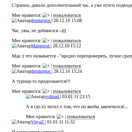
Странно, давали дополнительный час, а уже итоги подводя
Мне нравится:
|
пожаловаться
demiurgos
|
28.12.10 15:08
Час, увы, не добавился :-(((
Мне нравится:
|
пожаловаться
Mangoost
|
28.12.10 15:12
Мда :( что называется - "вредно перепроверять, лучше сразу
Мне нравится:
|
пожаловаться
demiurgos
|
28.12.10 15:24
А турнир-то продолжается!!!
Мне нравится:
|
пожаловаться
volinad
|
03.01.11 23:15
А я где-то читал о том, что он якобы закончился!...
Мне нравится:
|
пожаловаться
VityaZ
|
01.01.11 11:32
И какие призы вручают?)