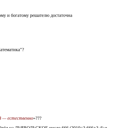
ному и богатому решателю достаточна
Математика"?
B — естественно
»???
абрёл на ДЬЯВОЛЬСКОЕ число 666 (2010=3·666+3·4) и