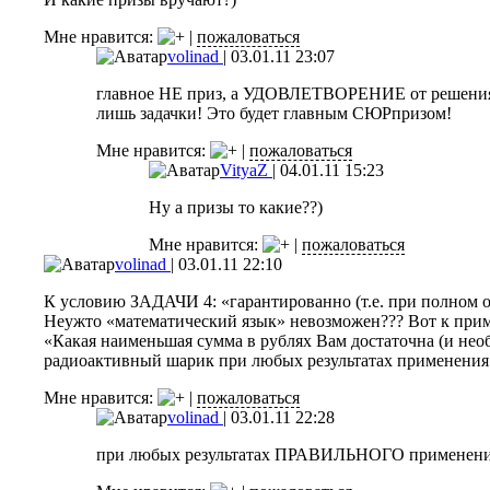
Мне нравится:
|
пожаловаться
volinad
|
03.01.11 23:07
главное НЕ приз, а УДОВЛЕТВОРЕНИЕ от решения 
лишь задачки! Это будет главным СЮРпризом!
Мне нравится:
|
пожаловаться
VityaZ
|
04.01.11 15:23
Ну а призы то какие??)
Мне нравится:
|
пожаловаться
volinad
|
03.01.11 22:10
К условию ЗАДАЧИ 4: «гарантированно (т.е. при полном от
Неужто «математический язык» невозможен??? Вот к прим
«Какая наименьшая сумма в рублях Вам достаточна (и необ
радиоактивный шарик при любых результатах применения (
Мне нравится:
|
пожаловаться
volinad
|
03.01.11 22:28
при любых результатах ПРАВИЛЬНОГО применения.