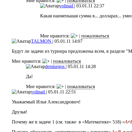
Мне нравится:
|
пожаловаться
volinad
|
03.01.11 22:37
Какая наименьшая сумма в... долларах... ум
Мне нравится:
|
пожаловаться
TALMON
|
05.01.11 14:07
Будут ли задачи из турнира предложены всем, в разделе "
Мне нравится:
|
пожаловаться
demiurgos
|
05.01.11 14:28
Да!
Мне нравится:
|
пожаловаться
volinad
|
05.01.11 22:51
Уважаемый Илья Александрович!
Друзья!
Почему же в задаче 1 (см. также в «Математике» 518)
«
A
≠
Пытаясь обосновать «естественность» равенства
A=B,
я н