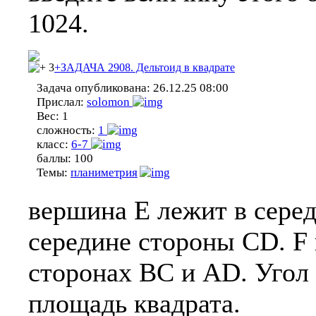
1024.
3
+ЗАДАЧА 2908. Дельтоид в квадрате
Задача опубликована:
26.12.25 08:00
Прислал:
solomon
Вес:
1
сложность:
1
класс:
6-7
баллы:
100
Темы:
планиметрия
вершина Е лежит в серед
середине стороны CD. F 
сторонах ВС и AD. Угол
площадь квадрата.