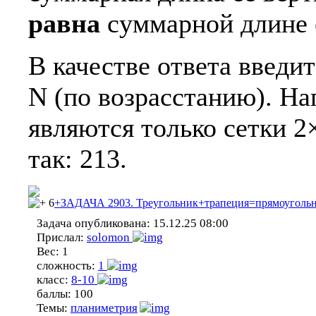
равна
суммарной длине 
В качестве ответа введи
N (по возрасстанию). Н
являются только сетки 2
так: 213.
6
+ЗАДАЧА 2903. Треугольник+трапеция=прямоуголь
Задача опубликована:
15.12.25 08:00
Прислал:
solomon
Вес:
1
сложность:
1
класс:
8-10
баллы:
100
Темы:
планиметрия