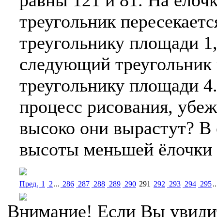
треугольник пересекает
треугольнику площади 1,
следующий треугольник 
треугольнику площади 4
процесс рисования, убеж
высоко они вырастут? В
высоты меньшей ёлочки 
Пред.
1
2
...
286
287
288
289
290
291
292
293
294
295
..
Внимание! Если Вы увиди