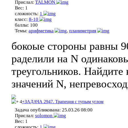
Прислал:
TALMON
Вес:
1
сложность:
1
класс:
8-10
баллы:
100
Темы:
арифметика
,
планиметрия
бокоые стороны равны 90
раделили на N одинаков
треугольников. Найдите
значений N, непревосхо
4
+ЗАДАЧА 2947. Трапеция с тупым углом
Задача опубликована:
25.03.26 08:00
Прислал:
solomon
Вес:
1
сложность:
1