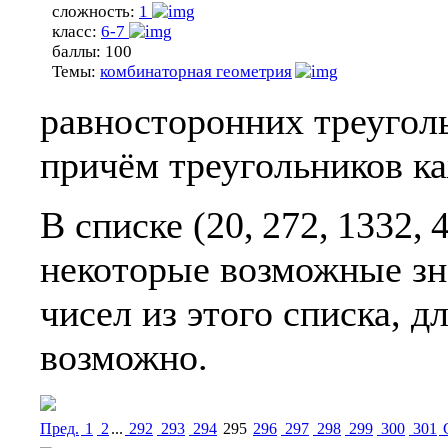
сложность:
1
класс:
6-7
баллы:
100
Темы:
комбинаторная геометрия
равносторонних треуголь
причём треугольников к
В списке (20, 272, 1332,
некоторые возможные з
чисел из этого списка, д
возможно.
Пред.
1
2
...
292
293
294
295
296
297
298
299
300
301
C