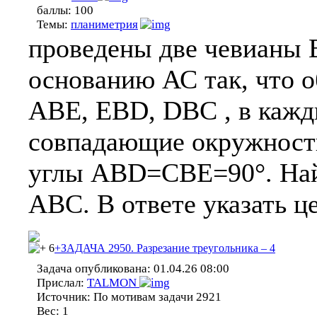
баллы:
100
Темы:
планиметрия
проведены две чевианы 
основанию АС так, что о
АВЕ, EBD, DBC , в кажд
совпадающие окружности.
углы АВD=CBE=90°. Най
АВС. В ответе указать ц
6
+ЗАДАЧА 2950. Разрезание треугольника – 4
Задача опубликована:
01.04.26 08:00
Прислал:
TALMON
Источник:
По мотивам задачи 2921
Вес:
1