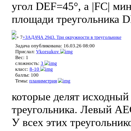
угол DEF=45°, а |FC| м
площади треугольника D
7
+ЗАДАЧА 2943. Три окружности в треугольнике
Задача опубликована:
16.03.26 08:00
Прислал:
Vkorsukov
Вес:
1
сложность:
3
класс:
8-10
баллы:
100
Темы:
планиметрия
которые делят исходный 
треугольника. Левый AE
У всех этих треугольни