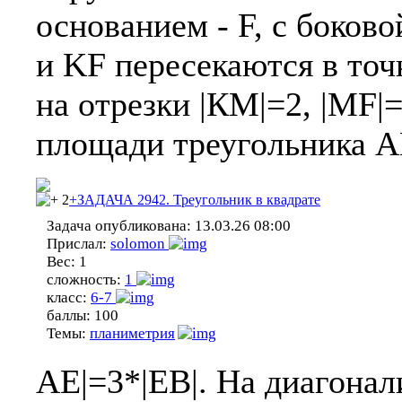
основанием - F, с боков
и KF пересекаются в точ
на отрезки |КМ|=2, |MF|
площади треугольника A
2
+ЗАДАЧА 2942. Треугольник в квадрате
Задача опубликована:
13.03.26 08:00
Прислал:
solomon
Вес:
1
сложность:
1
класс:
6-7
баллы:
100
Темы:
планиметрия
АЕ|=3*|ЕВ|. На диагонал