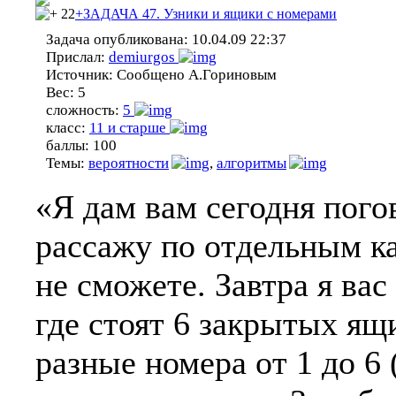
22
+ЗАДАЧА 47. Узники и ящики с номерами
Задача опубликована:
10.04.09 22:37
Прислал:
demiurgos
Источник:
Сообщено А.Гориновым
Вес:
5
сложность:
5
класс:
11 и старше
баллы:
100
Темы:
вероятности
,
алгоритмы
«Я дам вам сегодня пого
рассажу по отдельным к
не сможете. Завтра я вас
где стоят 6 закрытых ящ
разные номера от 1 до 6