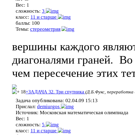
Вес:
1
сложность:
3
класс:
11 и старше
баллы:
100
Темы:
стереометрия
вершины каждого являют
диагоналями граней. Во 
чем пересечение этих те
18
+ЗАДАЧА 32. Три спутника
(Д.Б.Фукс, переработка 
Задача опубликована:
02.04.09 15:13
Прислал:
demiurgos
Источник:
Московская математическая олимпиада
Вес:
1
сложность:
5
класс:
11 и старше