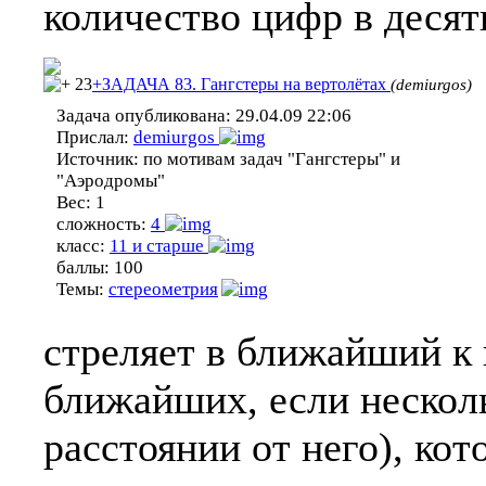
количество цифр в деся
23
+ЗАДАЧА 83. Гангстеры на вертолётах
(demiurgos)
Задача опубликована:
29.04.09 22:06
Прислал:
demiurgos
Источник:
по мотивам задач "Гангстеры" и
"Аэродромы"
Вес:
1
сложность:
4
класс:
11 и старше
баллы:
100
Темы:
стереометрия
стреляет в ближайший к 
ближайших, если несколь
расстоянии от него), ко