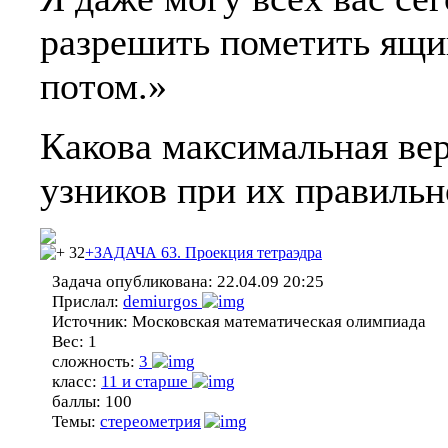
разрешить пометить ящи
потом.»
Какова максимальная ве
узников при их правильн
32
+ЗАДАЧА 63. Проекция тетраэдра
Задача опубликована:
22.04.09 20:25
Прислал:
demiurgos
Источник:
Московская математическая олимпиада
Вес:
1
сложность:
3
класс:
11 и старше
баллы:
100
Темы:
стереометрия