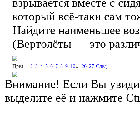
взрывается вместе с сид
который всё-таки сам то
Найдите наименьшее воз
(Вертолёты — это различ
Пред.
1
2
3
4
5
6
7
8
9
10
...
26
27
Cлед.
Внимание! Если Вы увиди
выделите её и нажмите Ctr