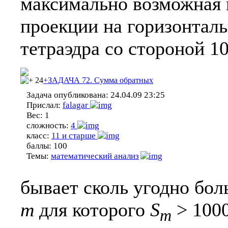
максимально возможная 
проекции на горизонтал
тетраэдра со стороной 1
24
+ЗАДАЧА 72. Сумма обратных
Задача опубликована:
24.04.09 23:25
Прислал:
falagar
Вес:
1
сложность:
4
класс:
11 и старше
баллы:
100
Темы:
математический анализ
бывает сколь угодно бо
m
для которого
S
> 100
m