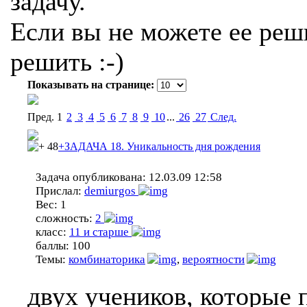
задачу.
Если вы не можете ее реши
решить :-)
Показывать на странице:
Пред.
1
2
3
4
5
6
7
8
9
10
...
26
27
Cлед.
48
+ЗАДАЧА 18. Уникальность дня рождения
Задача опубликована:
12.03.09 12:58
Прислал:
demiurgos
Вес:
1
сложность:
2
класс:
11 и старше
баллы:
100
Темы:
комбинаторика
,
вероятности
двух учеников, которые 