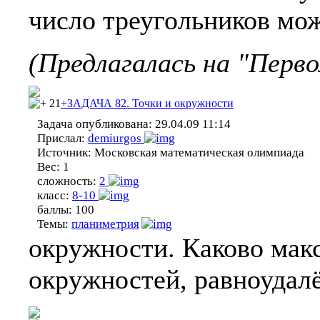
число треугольников мож
(Предлагалась на "Перв
21
+ЗАДАЧА 82. Точки и окружности
Задача опубликована:
29.04.09 11:14
Прислал:
demiurgos
Источник:
Московская математическая олимпиада
Вес:
1
сложность:
2
класс:
8-10
баллы:
100
Темы:
планиметрия
окружности. Каково мак
окружностей, равноудалё