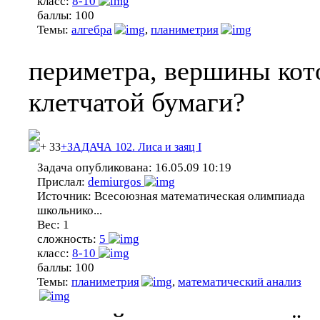
класс:
8-10
баллы:
100
Темы:
алгебра
,
планиметрия
периметра, вершины кото
клетчатой бумаги?
33
+ЗАДАЧА 102. Лиса и заяц I
Задача опубликована:
16.05.09 10:19
Прислал:
demiurgos
Источник:
Всесоюзная математическая олимпиада
школьнико...
Вес:
1
сложность:
5
класс:
8-10
баллы:
100
Темы:
планиметрия
,
математический анализ