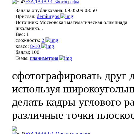
43
+ЗАДАЧА 91. Фотографы
Задача опубликована:
09.05.09 08:50
Прислал:
demiurgos
Источник:
Московская математическая олимпиада
школьнико...
Вес:
1
сложность:
2
класс:
8-10
баллы:
100
Темы:
планиметрия
сфотографировать друг д
используя широкоугольн
делать кадры углового р
различные точки плоскос
23
+ЗАДАЧА 92. Монета в пироге