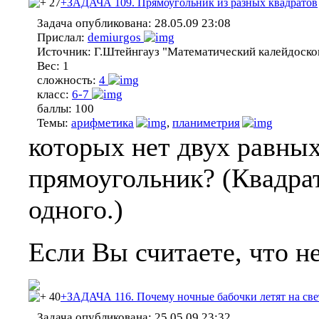
27
+ЗАДАЧА 109. Прямоугольник из разных квадратов
Задача опубликована:
28.05.09 23:08
Прислал:
demiurgos
Источник:
Г.Штейнгауз "Математический калейдоско
Вес:
1
сложность:
4
класс:
6-7
баллы:
100
Темы:
арифметика
,
планиметрия
которых нет двух равны
прямоугольник? (Квадра
одного.)
Если Вы считаете, что не
40
+ЗАДАЧА 116. Почему ночные бабочки летят на све
Задача опубликована:
25.05.09 23:32