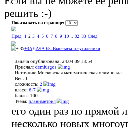
Если вы не можете ее реши
решить :-)
Показывать на странице:
Пред.
1
2
3
4
5
6
7
8
9
10
...
82
83
Cлед.
35
+ЗАДАЧА 68. Вырезаем треугольники
Задача опубликована:
24.04.09 18:54
Прислал:
demiurgos
Источник:
Московская математическая олимпиада
Вес:
1
сложность:
2
класс:
6-7
баллы:
100
Темы:
планиметрия
его один раз по прямой л
несколько новых многоу