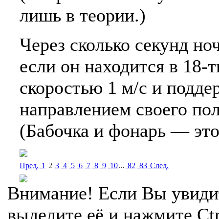
лишь в теории.)
Через сколько секунд но
если он находится в 18-т
скоростью 1 м/с и подде
направлением своего пол
(Бабочка и фонарь — это
Пред.
1
2
3
4
5
6
7
8
9
10
...
82
83
Cлед.
Внимание! Если Вы увиди
выделите её и нажмите Ctr