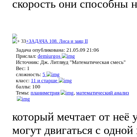
скорость они способны н
33
+ЗАДАЧА 108. Лиса и заяц II
Задача опубликована:
21.05.09 21:06
Прислал:
demiurgos
Источник:
Дж. Литлвуд "Математическая смесь"
Вес:
1
сложность:
5
класс:
11 и старше
баллы:
100
Темы:
планиметрия
,
математический анализ
который мечтает от неё 
могут двигаться с одной