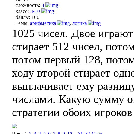
сложность:
3
класс:
8-10
баллы:
100
Темы:
арифметика
,
логика
1025 чисел. Двое играют
стирает 512 чисел, потом
потом первый 128, потом
ходу второй стирает одн
выплачивает ему разниц
числами. Какую сумму о
стратегии обоих игроков
Пред.
1
2
3
4
5
6
7
8
9
10
...
31
32
Cлед.