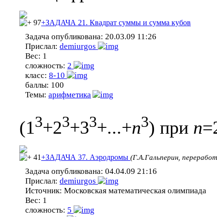
97
+ЗАДАЧА 21. Квадрат суммы и сумма кубов
Задача опубликована:
20.03.09 11:26
Прислал:
demiurgos
Вес:
1
сложность:
2
класс:
8-10
баллы:
100
Темы:
арифметика
3
3
3
3
(1
+2
+3
+...+
n
) при
n
=
41
+ЗАДАЧА 37. Аэродромы
(Г.А.Гальперин, переработ
Задача опубликована:
04.04.09 21:16
Прислал:
demiurgos
Источник:
Московская математическая олимпиада
Вес:
1
сложность:
5