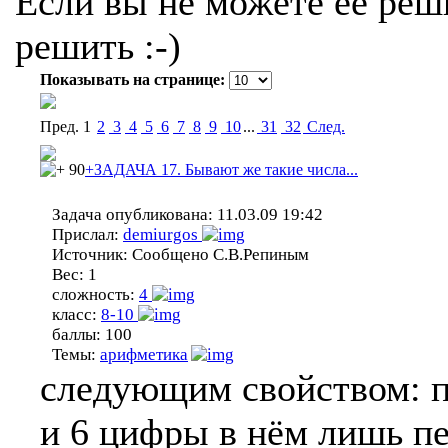
Если вы не можете ее реши
решить :-)
Показывать на странице:
Пред.
1
2
3
4
5
6
7
8
9
10
...
31
32
Cлед.
90
+ЗАДАЧА 17. Бывают же такие числа...
Задача опубликована:
11.03.09 19:42
Прислал:
demiurgos
Источник:
Сообщено С.В.Репиным
Вес:
1
сложность:
4
класс:
8-10
баллы:
100
Темы:
арифметика
следующим свойством: пр
и 6 цифры в нём лишь пе