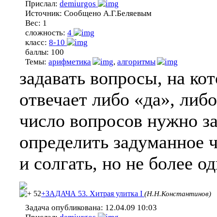
Прислал:
demiurgos
Источник:
Сообщено А.Г.Беляевым
Вес:
1
сложность:
4
класс:
8-10
баллы:
100
Темы:
арифметика
,
алгоритмы
задавать вопросы, на кот
отвечает либо «да», либ
число вопросов нужно за
определить задуманное 
и солгать, но не более о
52
+ЗАДАЧА 53. Хитрая улитка I
(Н.Н.Константинов)
Задача опубликована:
12.04.09 10:03