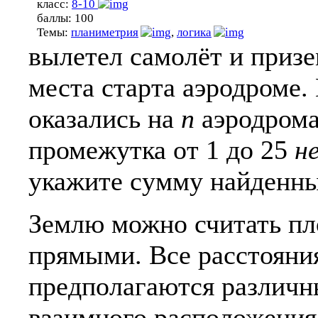
класс:
8-10
баллы:
100
Темы:
планиметрия
,
логика
вылетел самолёт и призе
места старта аэродроме. 
оказались на
n
аэродрома
промежутка от 1 до 25
н
укажите сумму найденны
Землю можно считать п
прямыми. Все расстояни
предполагаются различ
взаимного расположения