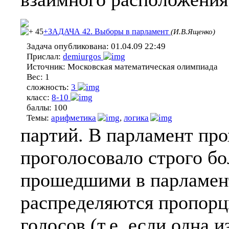
45
+ЗАДАЧА 42. Выборы в парламент
(И.В.Ященко)
Задача опубликована:
01.04.09 22:49
Прислал:
demiurgos
Источник:
Московская математическая олимпиада
Вес:
1
сложность:
3
класс:
8-10
баллы:
100
Темы:
арифметика
,
логика
партий. В парламент про
проголосовало строго б
прошедшими в парламен
распределяются пропорц
голосов (т.е. если одна 