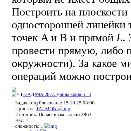
Построить на плоскости
односторонней линейки 
точек A и B и прямой
L
.
провести прямую, либо 
окружности). За какое м
операций можно построи
1
+ЗАДАЧА 2877. Длина кривой - 3
Задача опубликована:
15.10.25 08:00
Прислал:
TALMON
Источник:
По мотивам задачи 2863
Вес:
1
сложность:
1