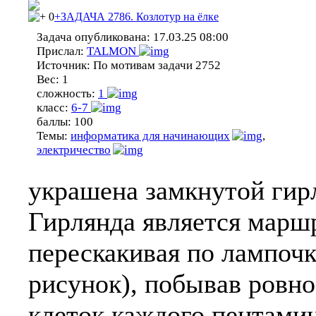
0
+ЗАДАЧА 2786. Козлотур на ёлке
Задача опубликована:
17.03.25 08:00
Прислал:
TALMON
Источник:
По мотивам задачи 2752
Вес:
1
сложность:
1
класс:
6-7
баллы:
100
Темы:
информатика для начинающих
,
электричество
украшена замкнутой гирл
Гирлянда является маршр
перескакивая по лампочк
рисунок), побывав ровно
клеток каждого пентамин