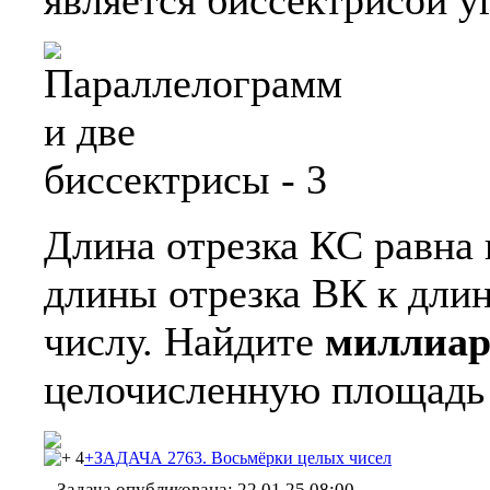
является биссектрисой у
Длина отрезка КС равна
длины отрезка ВК к длин
числу. Найдите
миллиа
целочисленную площадь
4
+ЗАДАЧА 2763. Восьмёрки целых чисел
Задача опубликована:
22.01.25 08:00