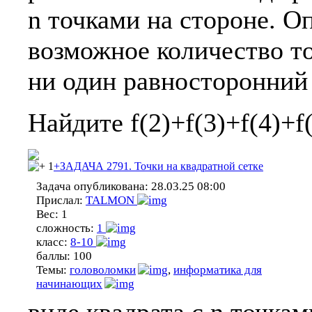
n точками на стороне. О
возможное количество то
ни один равносторонний 
Найдите f(2)+f(3)+f(4)+f(
1
+ЗАДАЧА 2791. Точки на квадратной сетке
Задача опубликована:
28.03.25 08:00
Прислал:
TALMON
Вес:
1
сложность:
1
класс:
8-10
баллы:
100
Темы:
головоломки
,
информатика для
начинающих
виде квадрата с n точкам