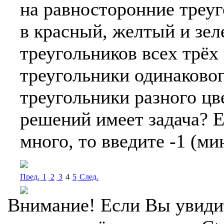
на равносторонние треу
в красный, желтый и зел
треугольников всех трёх
треугольники одинаковог
треугольники разного цв
решений имеет задача? 
много, то введите -1 (ми
Пред.
1
2
3
4
5
Cлед.
Внимание! Если Вы увиди