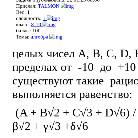
Прислал:
TALMON
Вес:
1
сложность:
1
класс:
8-10
баллы:
100
Темы:
алгебра
целых чисел A, B, C, D, 
пределах от -10 до +10
существуют такие рацион
выполняется равенство:
(A + B√2 + C√3 + D√6) /
β√2 + γ√3 +δ√6