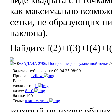
как максимально возможн
сетки, не образующих ни
наклона).
Найдите f(2)+f(3)+f(4)+f(
0
+ЗАДАЧА 2796. Построение равноудаленной точки
(
Задача опубликована:
09.04.25 08:00
Прислал:
avilow
Вес:
1
сложность:
1
класс:
8-10
баллы:
100
Темы:
планиметрия
который не имеет общих 