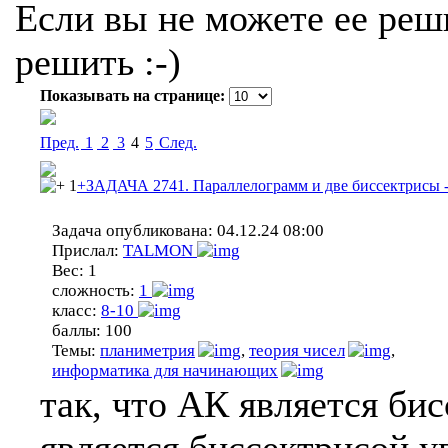
Если вы не можете ее реши
решить :-)
Показывать на странице:
Пред.
1
2
3
4
5
Cлед.
1
+ЗАДАЧА 2741. Параллелограмм и две биссектрисы -
Задача опубликована:
04.12.24 08:00
Прислал:
TALMON
Вес:
1
сложность:
1
класс:
8-10
баллы:
100
Темы:
планиметрия
,
теория чисел
,
информатика для начинающих
так, что АК является би