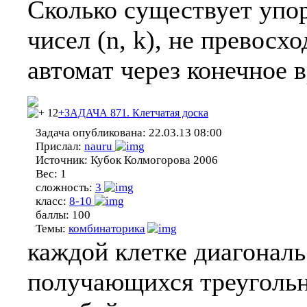
Сколько существует упо
чисел (n, k), не превосх
автомат через конечное 
12
+ЗАДАЧА 871. Клетчатая доска
Задача опубликована:
22.03.13 08:00
Прислал:
nauru
Источник:
Кубок Колмогорова 2006
Вес:
1
сложность:
3
класс:
8-10
баллы:
100
Темы:
комбинаторика
каждой клетке диагональ
получающихся треугольн