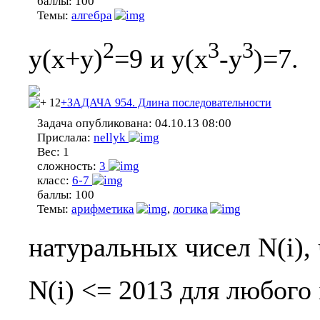
баллы:
100
Темы:
алгебра
2
3
3
y(x+y)
=9 и y(x
-y
)=7.
12
+ЗАДАЧА 954. Длина последовательности
Задача опубликована:
04.10.13 08:00
Прислала:
nellyk
Вес:
1
сложность:
3
класс:
6-7
баллы:
100
Темы:
арифметика
,
логика
натуральных чисел N(i),
N(i) <= 2013 для любого 