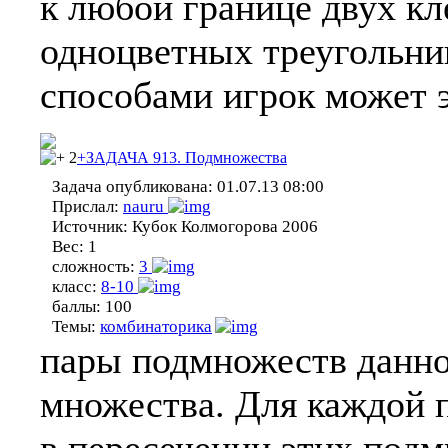
к любой границе двух к
одноцветных треугольни
способами игрок может э
2
+ЗАДАЧА 913. Подмножества
Задача опубликована:
01.07.13 08:00
Прислал:
nauru
Источник:
Кубок Колмогорова 2006
Вес:
1
сложность:
3
класс:
8-10
баллы:
100
Темы:
комбинаторика
пары подмножеств данно
множества. Для каждой 