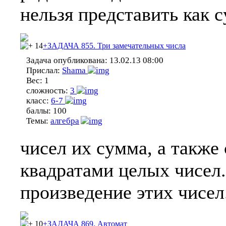
нельзя представить как 
14
+ЗАДАЧА 855. Три замечательных числа
Задача опубликована:
13.02.13 08:00
Прислал:
Shama
Вес:
1
сложность:
3
класс:
6-7
баллы:
100
Темы:
алгебра
чисел их сумма, а такж
квадратами целых чисел
произведение этих чисел
10
+ЗАДАЧА 869. Автомат