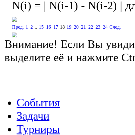
N(i) = | N(i-1) - N(i-2) | д
Пред.
1
2
...
15
16
17
18
19
20
21
22
23
24
Cлед.
Внимание! Если Вы увиди
выделите её и нажмите Ctr
События
Задачи
Турниры