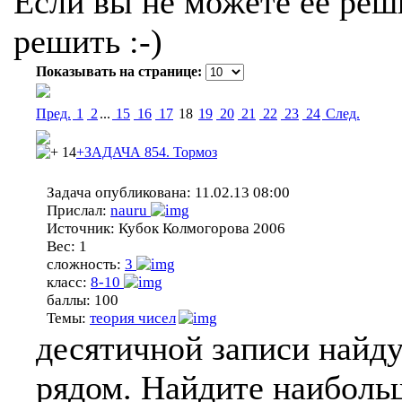
Если вы не можете ее реши
решить :-)
Показывать на странице:
Пред.
1
2
...
15
16
17
18
19
20
21
22
23
24
Cлед.
14
+ЗАДАЧА 854. Тормоз
Задача опубликована:
11.02.13 08:00
Прислал:
nauru
Источник:
Кубок Колмогорова 2006
Вес:
1
сложность:
3
класс:
8-10
баллы:
100
Темы:
теория чисел
десятичной записи найд
рядом. Найдите наибольш