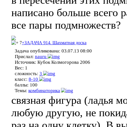
в пересечении этих подм
написано больше всего р
все пары подмножеств?
7
+ЗАДАЧА 914. Шахматная доска
Задача опубликована:
03.07.13 08:00
Прислал:
nauru
Источник:
Кубок Колмогорова 2006
Вес:
1
сложность:
3
класс:
8-10
баллы:
100
Темы:
комбинаторика
связная фигура (ладья м
любую другую, не покид
раз на одну клетку). В 