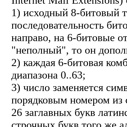
Internet Mail Extensions
1) исходный 8-битовый т
последовательность бито
напpаво, на 6-битовые о
"неполный", то он допол
2) каждая 6-битовая ком
диапазона 0..63;
3) число заменяется си
поpядковым номеpом из 
26 заглавных букв латинс
стpочных букв того же ал