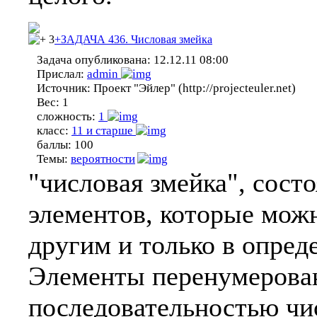
3
+ЗАДАЧА 436. Числовая змейка
Задача опубликована:
12.12.11 08:00
Прислал:
admin
Источник:
Проект "Эйлер" (http://projecteuler.net)
Вес:
1
сложность:
1
класс:
11 и старше
баллы:
100
Темы:
вероятности
"числовая змейка", сос
элементов, которые можн
другим и только в опред
Элементы перенумерован
последовательностью чис