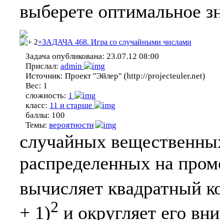
выберете оптимальное зн
2
+ЗАДАЧА 468. Игра со случайными числами
Задача опубликована:
23.07.12 08:00
Прислал:
admin
Источник:
Проект "Эйлер" (http://projecteuler.net)
Вес:
1
сложность:
1
класс:
11 и старше
баллы:
100
Темы:
вероятности
случайных вещественных 
распределенных на проме
вычисляет квадратный ко
2
+ 1)
и округляет его вни