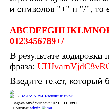
и символов "+" и "/", то 
ABCDEFGHIJKLMNOPQR
0123456789+/
В результате кодировки 
фраза:
UHJvamVjdC8vR
Введите текст, который 
5
+ЗАДАЧА 394. Блошиный цирк
Задача опубликована:
02.05.11 08:00
Прислал:
admin