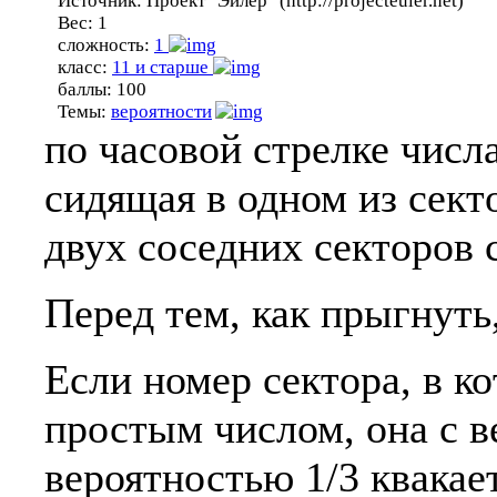
Источник:
Проект "Эйлер" (http://projecteuler.net)
Вес:
1
сложность:
1
класс:
11 и старше
баллы:
100
Темы:
вероятности
по часовой стрелке числ
сидящая в одном из сект
двух соседних секторов 
Перед тем, как прыгнуть
Если номер сектора, в к
простым числом, она с ве
вероятностью 1/3 квакае