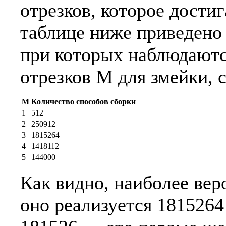
отрезков, которое достиг
таблице ниже приведено 
при которых наблюдаютс
отрезков M для змейки, 
M
Количество способов сборки
1
512
2
250912
3
1815264
4
1418112
5
144000
Как видно, наиболее вер
оно реализуется 1815264