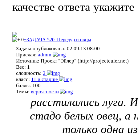
качестве ответа укажите 
0
+ЗАДАЧА 520. Передур и овцы
Задача опубликована:
02.09.13 08:00
Прислал:
admin
Источник:
Проект "Эйлер" (http://projecteuler.net)
Вес:
1
сложность:
2
класс:
11 и старше
баллы:
100
Темы:
вероятности
расстилались луга. И
стадо белых овец, а 
только одна из