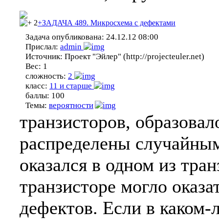
2
+ЗАДАЧА 489. Микросхема с дефектами
Задача опубликована:
24.12.12 08:00
Прислал:
admin
Источник:
Проект "Эйлер" (http://projecteuler.net)
Вес:
1
сложность:
2
класс:
11 и старше
баллы:
100
Темы:
вероятности
транзисторов, образова
распределены случайным
оказался в одном из тра
транзисторе могло оказа
дефектов. Если в каком-