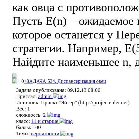
как овца с противополож
Пусть E(n) – ожидаемое 
которое останется у Пер
стратегии. Например, E(
Найдите наименьшее n, д
0
+ЗАДАЧА 534. Диспансеризация овец
Задача опубликована:
09.12.13 08:00
Прислал:
admin
Источник:
Проект "Эйлер" (http://projecteuler.net)
Вес:
1
сложность:
2
класс:
11 и старше
баллы:
100
Темы:
вероятности