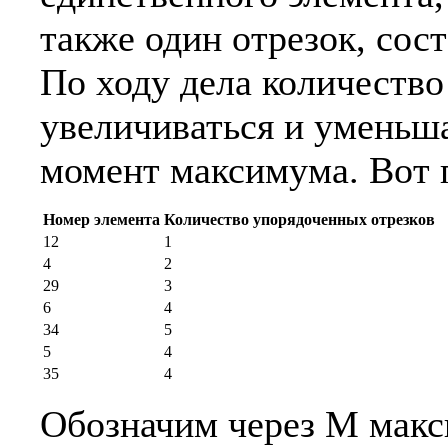
также один отрезок, сос
По ходу дела количество
увеличиваться и уменьша
момент максимума. Вот 
Номер элемента
Количество упорядоченных отрезков
12
1
4
2
29
3
6
4
34
5
5
4
35
4
Обозначим через M макс