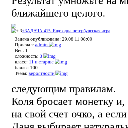
Результат умножьте на м
ближайшего целого.
3
+ЗАДАЧА 415. Еще одна петербургская игра
Задача опубликована:
29.08.11 08:00
Прислал:
admin
Вес:
1
сложность:
3
класс:
11 и старше
баллы:
100
Темы:
вероятности
следующим правилам.
Коля бросает монетку и,
на свой счет очко, а есл
Даня выбирает натуральн