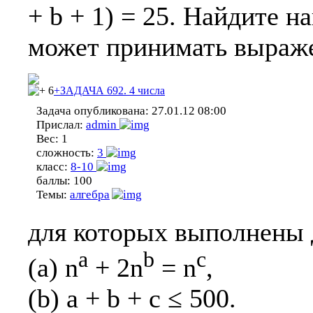
+ b + 1) = 25. Найдите н
может принимать выражен
6
+ЗАДАЧА 692. 4 числа
Задача опубликована:
27.01.12 08:00
Прислал:
admin
Вес:
1
сложность:
3
класс:
8-10
баллы:
100
Темы:
алгебра
для которых выполнены 
a
b
c
(a) n
+ 2n
= n
,
(b) a + b + c ≤ 500.