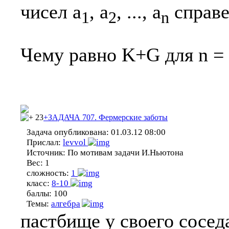
чисел a
, a
, ..., a
справе
1
2
n
Чему равно K+G для n = 
23
+ЗАДАЧА 707. Фермерские заботы
Задача опубликована:
01.03.12 08:00
Прислал:
levvol
Источник:
По мотивам задачи И.Ньютона
Вес:
1
сложность:
1
класс:
8-10
баллы:
100
Темы:
алгебра
пастбище у своего сосед