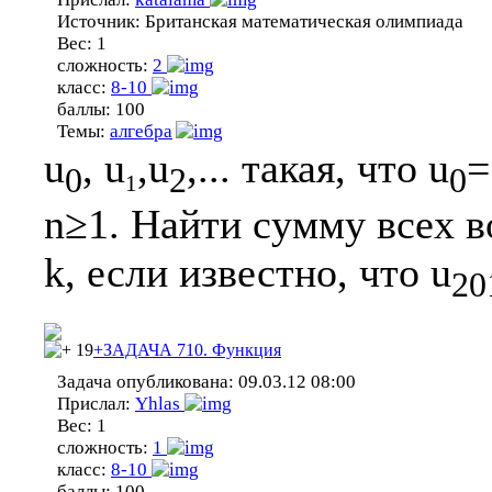
Источник:
Британская математическая олимпиада
Вес:
1
сложность:
2
класс:
8-10
баллы:
100
Темы:
алгебра
u
, u
,u
,... такая, что u
=
0
2
0
1
n≥1. Найти сумму всех 
k, если известно, что u
20
19
+ЗАДАЧА 710. Функция
Задача опубликована:
09.03.12 08:00
Прислал:
Yhlas
Вес:
1
сложность:
1
класс:
8-10
баллы:
100