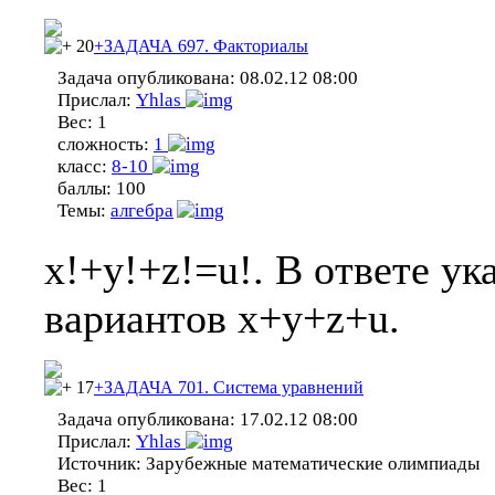
20
+ЗАДАЧА 697. Факториалы
Задача опубликована:
08.02.12 08:00
Прислал:
Yhlas
Вес:
1
сложность:
1
класс:
8-10
баллы:
100
Темы:
алгебра
x!+y!+z!=u!. В ответе у
вариантов x+y+z+u.
17
+ЗАДАЧА 701. Системa уравнений
Задача опубликована:
17.02.12 08:00
Прислал:
Yhlas
Источник:
Зарубежные математические олимпиады
Вес:
1