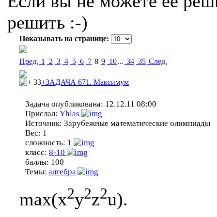
Если вы не можете ее реши
решить :-)
Показывать на странице:
Пред.
1
2
3
4
5
6
7
8
9
10
...
34
35
Cлед.
33
+ЗАДАЧА 671. Максимум
Задача опубликована:
12.12.11 08:00
Прислал:
Yhlas
Источник:
Зарубежные математические олимпиады
Вес:
1
сложность:
1
класс:
8-10
баллы:
100
Темы:
алгебра
2
2
2
max(x
y
z
u).