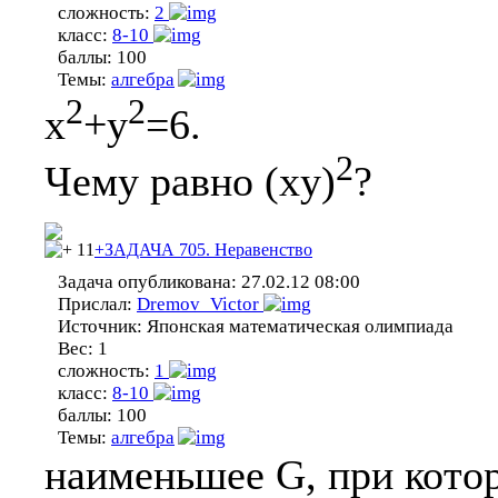
сложность:
2
класс:
8-10
баллы:
100
Темы:
алгебра
2
2
x
+y
=6.
2
Чему равно (xy)
?
11
+ЗАДАЧА 705. Неравенство
Задача опубликована:
27.02.12 08:00
Прислал:
Dremov_Victor
Источник:
Японская математическая олимпиада
Вес:
1
сложность:
1
класс:
8-10
баллы:
100
Темы:
алгебра
наименьшее G, при кот