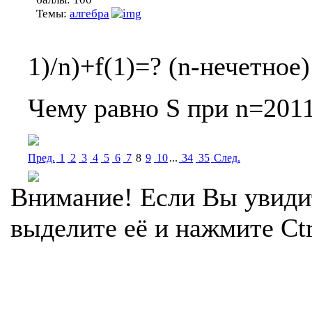
Темы:
алгебра
1)/n)+f(1)=? (n-нечетное)
Чему равно S при n=201
Пред.
1
2
3
4
5
6
7
8
9
10
...
34
35
Cлед.
Внимание! Если Вы увиди
выделите её и нажмите Ctr