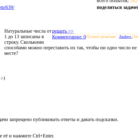
всего попыток:
202
em/639/
поделиться задаче
Натуральные числа от
решать >>
1 до 13 записаны в
Комментарии:
0
Лучшее решение:
Andreo
(А
строку. Сколькими
способами можно переставить их так, чтобы ни одно число не 
месте?
:-)
ачи запрещено публиковать ответы и давать подсказки.
её и нажмите Ctrl+Enter.