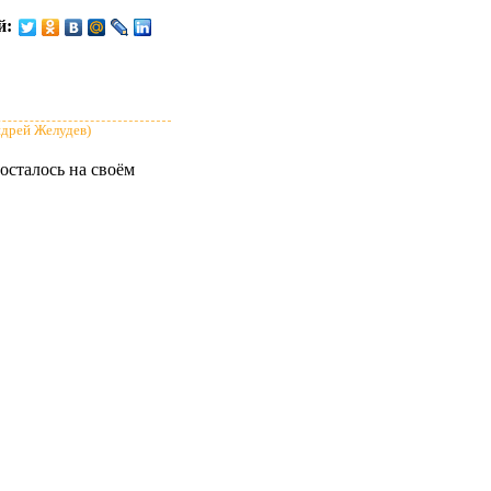
й:
ндрей Желудев)
осталось на своём