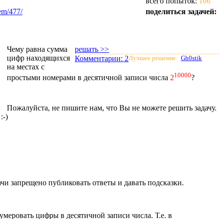
всего попыток:
106
em/477/
поделиться задачей:
Чему равна сумма
решать >>
цифр находящихся
Комментарии:
2
Лучшее решение:
Gh0stik
на местах с
10000
простыми номерами в десятичной записи числа
2
?
Пожалуйста, не пишите нам, что Вы не можете решить задачу.
:-)
чи запрещено публиковать ответы и давать подсказки.
умеровать цифры в десятичной записи числа. Т.е. в