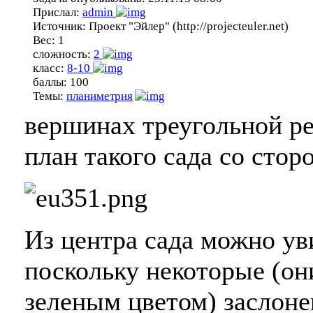
Прислал:
admin
Источник:
Проект "Эйлер" (http://projecteuler.net)
Вес:
1
сложность:
2
класс:
8-10
баллы:
100
Темы:
планиметрия
вершинах треугольной ре
план такого сада со стор
Из центра сада можно уви
поскольку некоторые (он
зеленым цветом) заслон