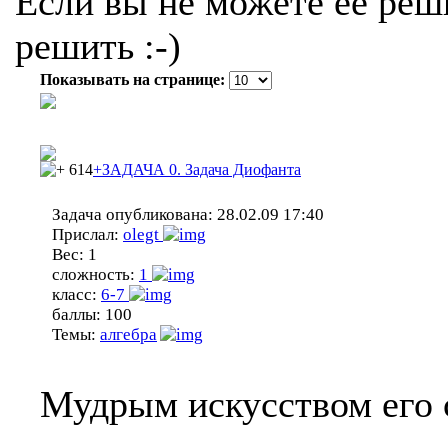
Если вы не можете ее реши
решить :-)
Показывать на странице:
614
+ЗАДАЧА 0. Задача Диофанта
Задача опубликована:
28.02.09 17:40
Прислал:
olegt
Вес:
1
сложность:
1
класс:
6-7
баллы:
100
Темы:
алгебра
Мудрым искусством его 