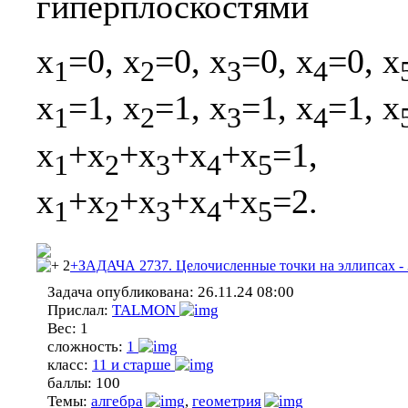
гиперплоскостями
x
=0, x
=0, x
=0, x
=0, x
1
2
3
4
x
=1, x
=1, x
=1, x
=1, x
1
2
3
4
x
+x
+x
+x
+x
=1,
1
2
3
4
5
x
+x
+x
+x
+x
=2.
1
2
3
4
5
2
+ЗАДАЧА 2737. Целочисленные точки на эллипсах - 
Задача опубликована:
26.11.24 08:00
Прислал:
TALMON
Вес:
1
сложность:
1
класс:
11 и старше
баллы:
100
Темы:
алгебра
,
геометрия