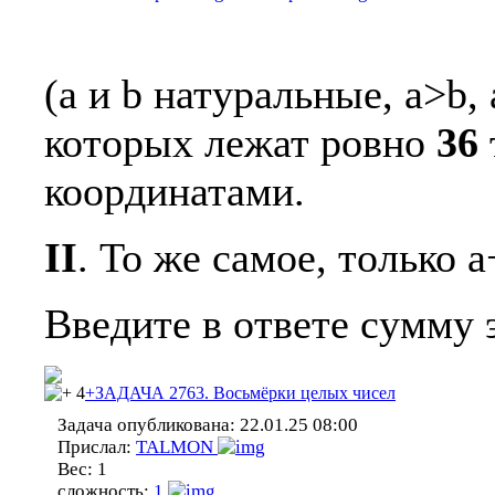
(a и b натуральные, a>b,
которых лежат ровно
36
координатами.
II
. То же самое, только 
Введите в ответе сумму э
4
+ЗАДАЧА 2763. Восьмёрки целых чисел
Задача опубликована:
22.01.25 08:00
Прислал:
TALMON
Вес:
1
сложность:
1