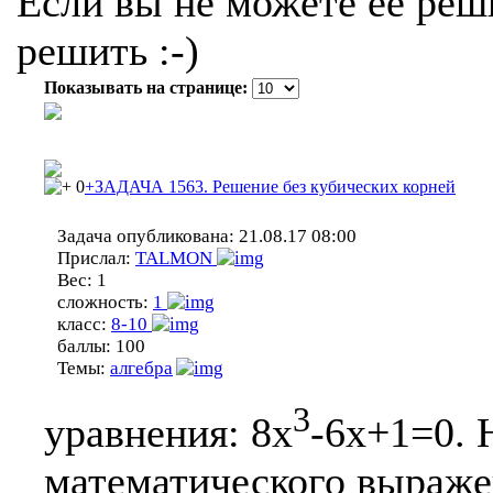
Если вы не можете ее реши
решить :-)
Показывать на странице:
0
+ЗАДАЧА 1563. Решение без кубических корней
Задача опубликована:
21.08.17 08:00
Прислал:
TALMON
Вес:
1
сложность:
1
класс:
8-10
баллы:
100
Темы:
алгебра
3
уравнения: 8x
-6x+1=0. 
математического выраже