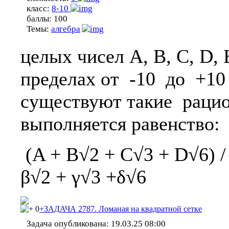
класс:
8-10
баллы:
100
Темы:
алгебра
целых чисел A, B, C, D, 
пределах от -10 до +10
существуют такие рацион
выполняется равенство:
(A + B√2 + C√3 + D√6) /
β√2 + γ√3 +δ√6
0
+ЗАДАЧА 2787. Ломаная на квадратной сетке
Задача опубликована:
19.03.25 08:00