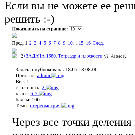
Если вы не можете ее реши
решить :-)
Показывать на странице:
Пред.
1
2
3
4
5
6
7
8
9
10
...
15
16
Cлед.
2
+ЗАДАЧА 1680. Тетраэдр и плоскости
(Н. Авилов)
Задача опубликована:
18.05.18 08:00
Прислал:
admin
Вес:
1
сложность:
2
класс:
6-7
баллы:
100
Темы:
стереометрия
Через все точки деления