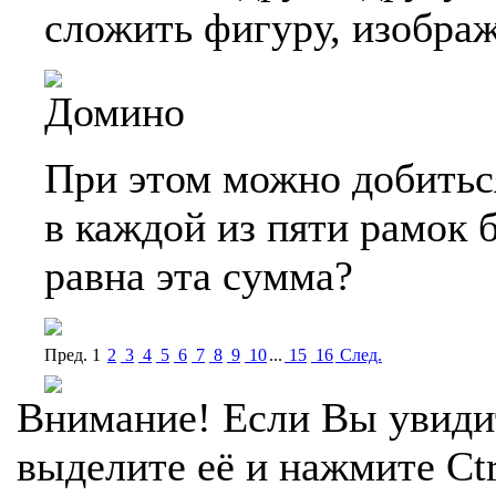
сложить фигуру, изобра
При этом можно добиться
в каждой из пяти рамок 
равна эта сумма?
Пред.
1
2
3
4
5
6
7
8
9
10
...
15
16
Cлед.
Внимание! Если Вы увиди
выделите её и нажмите Ctr