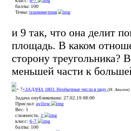
класс:
6-7
баллы:
100
Темы:
планиметрия
и 9 так, что она делит п
площадь. В каком отнош
сторону треугольника? 
меньшей части к больше
7
+ЗАДАЧА 1803. Необычные числа в ряду
(Н. Авилов)
Задача опубликована:
27.02.19 08:00
Прислал:
avilow
Вес:
1
сложность:
1
класс:
6-7
баллы:
100