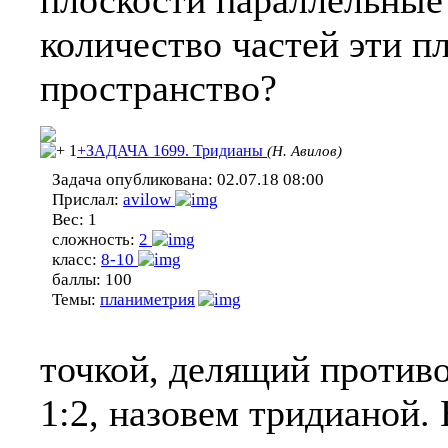
плоскости параллельные 
количество частей эти п
пространство?
1
+ЗАДАЧА 1699. Тридианы
(Н. Авилов)
Задача опубликована:
02.07.18 08:00
Прислал:
avilow
Вес:
1
сложность:
2
класс:
8-10
баллы:
100
Темы:
планиметрия
точкой, делящий против
1:2, назовем тридианой.