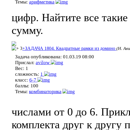
Темы:
арифметика
цифр. Найтите все такие
сумму.
3
+ЗАДАЧА 1804. Квадратные рамки из домино
(Н. Ав
Задача опубликована:
01.03.19 08:00
Прислал:
avilow
Вес:
1
сложность:
1
класс:
6-7
баллы:
100
Темы:
комбинаторика
числами от 0 до 6. Прик
комплекта друг к другу 