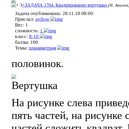
3
+ЗАДАЧА 1764. Квадрирование вертушки
(Н. Авилов
Задача опубликована:
28.11.18 08:00
Прислал:
avilow
Вес:
1
сложность:
1
класс:
8-10
баллы:
100
Темы:
планиметрия
половинок.
На рисунке слева привед
пять частей, на рисунке 
частей сложить квадрат.