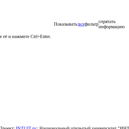
спрятать
Показывать:
все
фильтр
информацию
её и нажмите Ctrl+Enter.
Проект:
INTUIT.ru
:: Национальный открытый университет "И