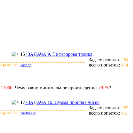
15
+ЗАДАЧА 9. Пифагорова тройка
Задачу решили:
284
всего попыток:
е решение:
casper
434
= 11000
. Чему равно минимальное произведение
a*b*c
?
17
+ЗАДАЧА 10. Сумма простых чисел
Задачу решили:
283
всего попыток:
е решение:
Arekusux
481