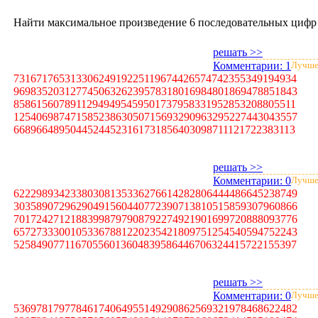
Найти максимальное произведение 6 последовательных цифр 
решать >>
Комментарии:
1
Лучше
73167176531330624919225119674426574742355349194934
96983520312774506326239578318016984801869478851843
85861560789112949495459501737958331952853208805511
12540698747158523863050715693290963295227443043557
66896648950445244523161731856403098711121722383113
решать >>
Комментарии:
0
Лучше
62229893423380308135336276614282806444486645238749
30358907296290491560440772390713810515859307960866
70172427121883998797908792274921901699720888093776
65727333001053367881220235421809751254540594752243
52584907711670556013604839586446706324415722155397
решать >>
Комментарии:
0
Лучше
53697817977846174064955149290862569321978468622482