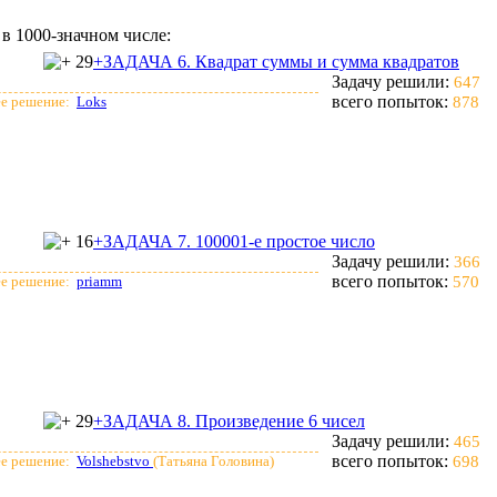
в 1000-значном числе:
29
+ЗАДАЧА 6. Квадрат суммы и сумма квадратов
Задачу решили:
647
всего попыток:
е решение:
Loks
878
16
+ЗАДАЧА 7. 100001-е простое число
Задачу решили:
366
всего попыток:
е решение:
priamm
570
29
+ЗАДАЧА 8. Произведение 6 чисел
Задачу решили:
465
всего попыток:
е решение:
Volshebstvo
(Татьяна Головина)
698