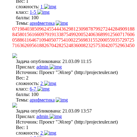
Вес:
1
сложность:
1
класс:
1-5
баллы:
100
Темы:
арифметика
07198403850962455444362981230987879927244284909188
84580156166097919133875499200524063689912560717606
05886116467109405077541002256983155200055935729725
71636269561882670428252483600823257530420752963450
Задача опубликована:
21.03.09 11:15
Прислал:
admin
Источник:
Проект "Эйлер" (http://projecteuler.net)
Вес:
2
сложность:
2
класс:
6-7
баллы:
100
Темы:
арифметика
Задача опубликована:
21.03.09 13:57
Прислал:
admin
Источник:
Проект "Эйлер" (http://projecteuler.net)
Вес:
1
сложность:
2