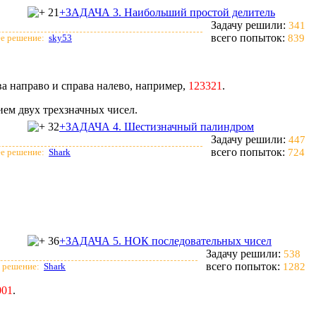
21
+ЗАДАЧА 3. Наибольший простой делитель
Задачу решили:
341
всего попыток:
е решение:
sky53
839
ва направо и справа налево, например,
123321
.
ем двух трехзначных чисел.
32
+ЗАДАЧА 4. Шестизначный палиндром
Задачу решили:
447
всего попыток:
е решение:
Shark
724
36
+ЗАДАЧА 5. НОК последовательных чисел
Задачу решили:
538
всего попыток:
 решение:
Shark
1282
001
.