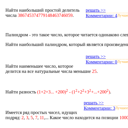
Найти наибольший простой делитель
решать >>
числа
386745374779148463746059
.
Комментарии:
4
Лучше
Палиндром - это такое число, которое читается одинаково сле
Найти наибольший палиндром, который является произведени
решать >>
Комментарии:
0
Лучше
Найти наименьшее число, которое
делится на все натуральные числа меньшие
25
.
2
2
2
2
2
Найти разность
(1+2+3... +200)
- (1
+2
+3
+...+200
)
.
решать >>
Комментарии:
3
Лучшее
Имеется ряд простых чисел, идущих
подряд:
2
,
3
,
5
,
7
,
11
,... Какое число находится на позиции
100