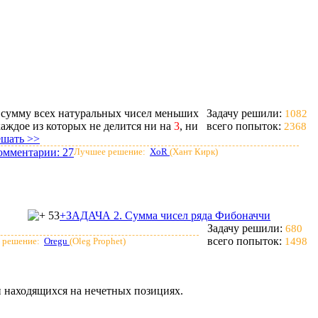
сумму всех натуральных чисел меньших
Задачу решили:
1082
каждое из которых не делится ни на
3
, ни
всего попыток:
2368
ешать >>
омментарии:
27
Лучшее решение:
XoR
(Хант Кирк)
53
+ЗАДАЧА 2. Сумма чисел ряда Фибоначчи
Задачу решили:
680
всего попыток:
 решение:
Oregu
(Oleg Prophet)
1498
и находящихся на нечетных позициях.