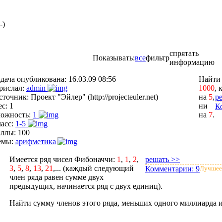
-)
спрятать
Показывать:
все
фильтр
информацию
адача опубликована:
16.03.09 08:56
Найти 
рислал:
admin
1000
, 
сточник:
Проект "Эйлер" (http://projecteuler.net)
на
5
,
р
ес:
1
ни
К
ложность:
1
на
7
.
ласс:
1-5
аллы:
100
емы:
арифметика
Имеется ряд чисел Фибоначчи:
1
,
1
,
2
,
решать >>
3
,
5
,
8
,
13
,
21
,... (каждый следующий
Комментарии:
9
Лучшее
член ряда равен сумме двух
предыдущих, начинается ряд с двух единиц).
Найти сумму членов этого ряда, меньших одного миллиарда 