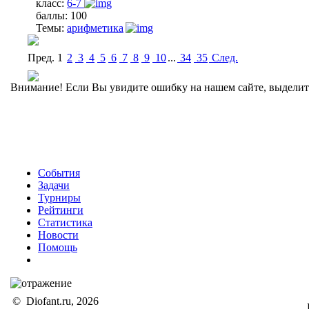
класс:
6-7
баллы:
100
Темы:
арифметика
Пред.
1
2
3
4
5
6
7
8
9
10
...
34
35
Cлед.
Внимание! Если Вы увидите ошибку на нашем сайте, выделите 
События
Задачи
Турниры
Рейтинги
Статистика
Новости
Помощь
© Diofant.ru, 2026