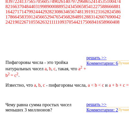
83972241375657056057490261407972968652414535100474
82166370484403199890008895243450658541227588666881
16427171479924442928230863465674813919123162824586
17866458359124566529476545682848912883142607690042
24219022671055626321111109370544217506941658960408
решать >>
Пифагоровы числа - это тройка
Комментарии:
6
Лучше
2
натуральных чисел
a
,
b
,
c
, такая, что
a
+
2
2
b
= c
.
Известно, что
a
,
b
,
c
- пифагоровы числа,
a < b
< c
и
a + b + c 
решать >>
Чему равна сумма простых чисел
меньших 3 миллионов?
Комментарии:
2
Лучше