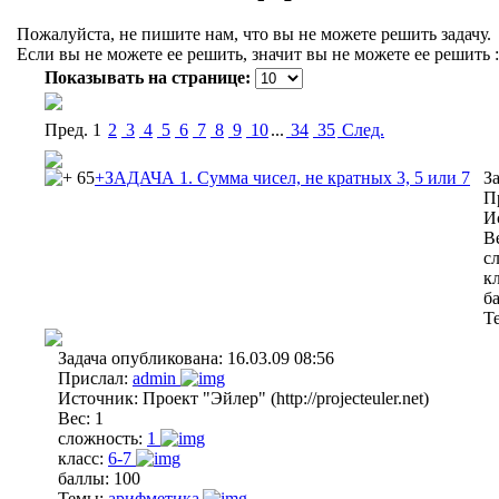
Пожалуйста, не пишите нам, что вы не можете решить задачу.
Если вы не можете ее решить, значит вы не можете ее решить :
Показывать на странице:
Пред.
1
2
3
4
5
6
7
8
9
10
...
34
35
Cлед.
65
+ЗАДАЧА 1. Сумма чисел, не кратных 3, 5 или 7
З
П
И
В
с
к
б
Т
Задача опубликована:
16.03.09 08:56
Прислал:
admin
Источник:
Проект "Эйлер" (http://projecteuler.net)
Вес:
1
сложность:
1
класс:
6-7
баллы:
100
Темы:
арифметика