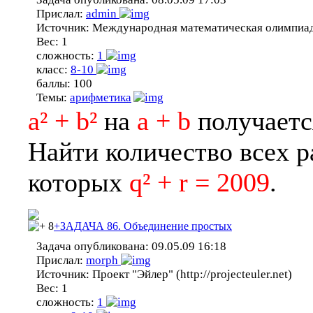
Прислал:
admin
Источник:
Международная математическая олимпиа
Вес:
1
сложность:
1
класс:
8-10
баллы:
100
Темы:
арифметика
a² + b²
на
a + b
получаетс
Найти количество всех 
которых
q² + r = 2009
.
8
+ЗАДАЧА 86. Объединение простых
Задача опубликована:
09.05.09 16:18
Прислал:
morph
Источник:
Проект "Эйлер" (http://projecteuler.net)
Вес:
1
сложность:
1