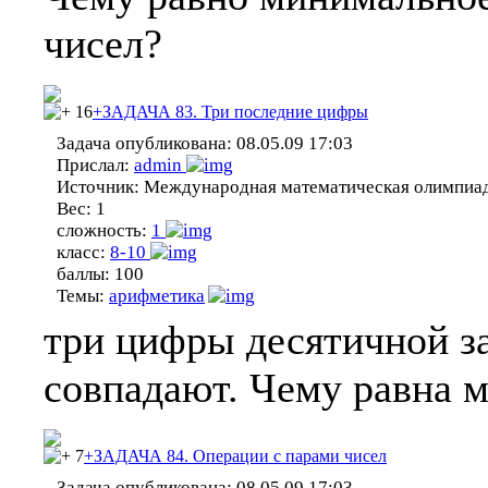
чисел?
16
+ЗАДАЧА 83. Три последние цифры
Задача опубликована:
08.05.09 17:03
Прислал:
admin
Источник:
Международная математическая олимпиа
Вес:
1
сложность:
1
класс:
8-10
баллы:
100
Темы:
арифметика
три цифры десятичной з
совпадают. Чему равна 
7
+ЗАДАЧА 84. Операции с парами чисел
Задача опубликована:
08.05.09 17:03