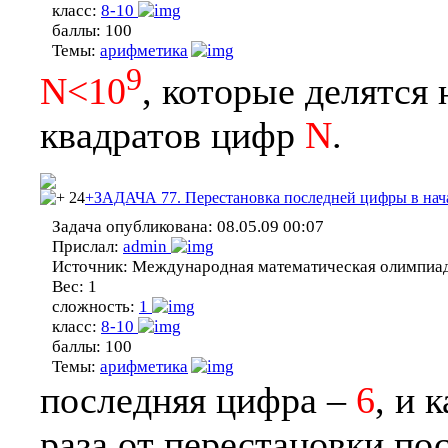
класс:
8-10
баллы:
100
Темы:
арифметика
9
N<10
, которые делятся
квадратов цифр
N
.
24
+ЗАДАЧА 77. Перестановка последней цифры в нач
Задача опубликована:
08.05.09 00:07
Прислал:
admin
Источник:
Международная математическая олимпиа
Вес:
1
сложность:
1
класс:
8-10
баллы:
100
Темы:
арифметика
последняя цифра –
6
, и 
раза от перестановки по