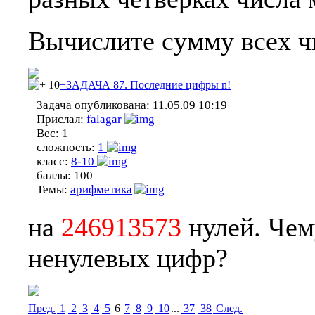
Вычислите сумму всех чи
10
+ЗАДАЧА 87. Последние цифры n!
Задача опубликована:
11.05.09 10:19
Прислал:
falagar
Вес:
1
сложность:
1
класс:
8-10
баллы:
100
Темы:
арифметика
на
246913573
нулей. Чем
ненулевых цифр?
Пред.
1
2
3
4
5
6
7
8
9
10
...
37
38
Cлед.