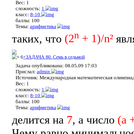
Вес:
1
сложность:
1
класс:
8-10
баллы:
100
Темы:
арифметика
n
таких, что
(2
+ 1)/n²
явл
6
+ЗАДАЧА 80. Семь в седьмой
Задача опубликована:
08.05.09 17:03
Прислал:
admin
Источник:
Международная математическая олимпиа
Вес:
1
сложность:
1
класс:
8-10
баллы:
100
Темы:
арифметика
делится на
7
, а число
(a 
Чему равно минимально