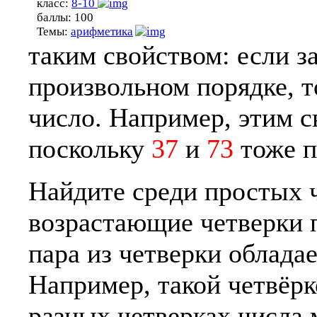
класс:
8-10
баллы:
100
Темы:
арифметика
таким свойством: если з
произвольном порядке, т
число. Например, этим 
поскольку
37
и
73
тоже п
Найдите среди простых
возрастающие четверки п
пара из четверки облада
Например, такой четвёрк
разных четверках числа 