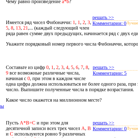
Чему равно произведение
a*b
?
решать >>
Имеется ряд чисел Фибоначчи:
1
,
1
,
2
,
3
,
Комментарии:
0
Лучше
5
,
8
,
13
,
21
,... (каждый следующий член
ряда равен сумме двух предыдущих, начинается ряд с двух ед
Укажите порядковый номер первого числа Фибоначчи, которо
Составьте из цифр
0
,
1
,
2
,
3
,
4
,
5
,
6
,
7
,
8
,
решать >>
9
все возможные различные числа,
Комментарии:
5
начиная с
0
, при этом в каждом числе
одна цифра должна использоваться не более одного раза, при
число. Выпишите полученные числа в порядке возрастания.
Какое число окажется на миллионном месте?
мы
Пусть
A*B=C
и при этом для
решать >>
десятичной записи всех трех чисел
A
,
B
Комментарии:
0
Лучше
и
C
используются ровно 9 различных