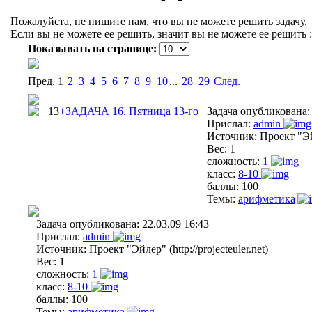
Пожалуйста, не пишите нам, что вы не можете решить задачу.
Если вы не можете ее решить, значит вы не можете ее решить :
Показывать на странице:
Пред.
1
2
3
4
5
6
7
8
9
10
...
28
29
Cлед.
13
+ЗАДАЧА 16. Пятница 13-го
Задача опубликована
Прислал:
admin
Источник:
Проект "Эйл
Вес:
1
сложность:
1
класс:
8-10
баллы:
100
Темы:
арифметика
Задача опубликована:
22.03.09 16:43
Прислал:
admin
Источник:
Проект "Эйлер" (http://projecteuler.net)
Вес:
1
сложность:
1
класс:
8-10
баллы:
100
Темы:
арифметика