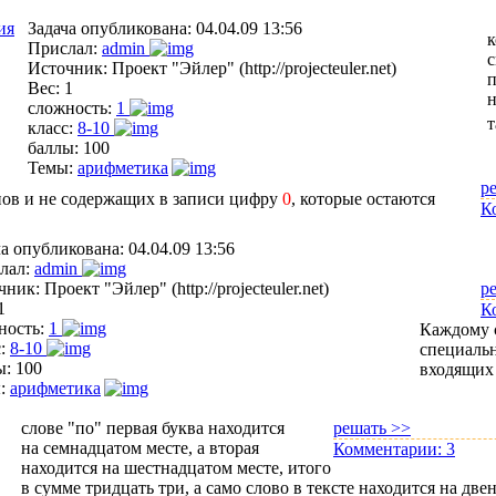
ия
Задача опубликована:
04.04.09 13:56
к
Прислал:
admin
с
Источник:
Проект "Эйлер" (http://projecteuler.net)
п
Вес:
1
сложность:
1
т
класс:
8-10
баллы:
100
Темы:
арифметика
р
нов и не содержащих в записи цифру
0
, которые остаются
К
ча опубликована:
04.04.09 13:56
лал:
admin
чник:
Проект "Эйлер" (http://projecteuler.net)
р
1
К
ность:
1
Каждому с
с:
8-10
специальн
ы:
100
входящих 
:
арифметика
слове "по" первая буква находится
решать >>
на семнадцатом месте, а вторая
Комментарии:
3
находится на шестнадцатом месте, итого
в сумме тридцать три, а само слово в тексте находится на две