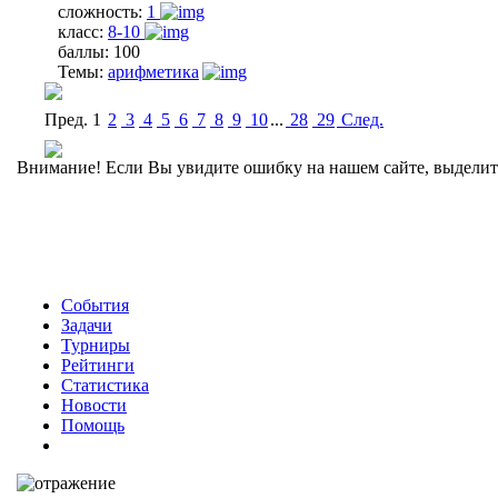
сложность:
1
класс:
8-10
баллы:
100
Темы:
арифметика
Пред.
1
2
3
4
5
6
7
8
9
10
...
28
29
Cлед.
Внимание! Если Вы увидите ошибку на нашем сайте, выделите 
События
Задачи
Турниры
Рейтинги
Статистика
Новости
Помощь