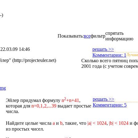
-)
спрятать
Показывать:
все
фильтр
информацию
:
22.03.09 14:46
решать >>
Комментарии:
1
Лучше
ер" (http://projecteuler.net)
Сколько всего пятниц попа
2001 года (с учетом совре
2
решать >>
Эйлер придумал формулу
n
+n+41
,
Комментарии:
5
которая для
n=0,1,2,...39
выдает простые
числа.
Найдите целые числа
a
и
b
, такие, что
|a| < 1024
,
|b| < 1024
и ф
из простых чисел.