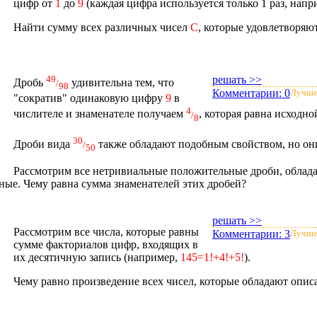
цифр от
1
до
9
(каждая цифра используется только 1 раз, нап
Найти сумму всех различных чисел
C
, которые удовлетворя
49
решать >>
Дробь
удивительна тем, что
/
98
Комментарии:
0
Лучше
"сократив" одинаковую цифру
9
в
4
числителе и знаменателе получаем
, которая равна исходно
/
8
30
Дроби вида
также обладают подобным свойством, но он
/
50
Рассмотрим все нетривиальные положительные дроби, облад
чные. Чему равна сумма знаменателей этих дробей?
решать >>
Рассмотрим все числа, которые равны
Комментарии:
3
Лучше
сумме факториалов цифр, входящих в
их десятичную запись (например,
145=1!+4!+5!
).
Чему равно произведение всех чисел, которые обладают опи