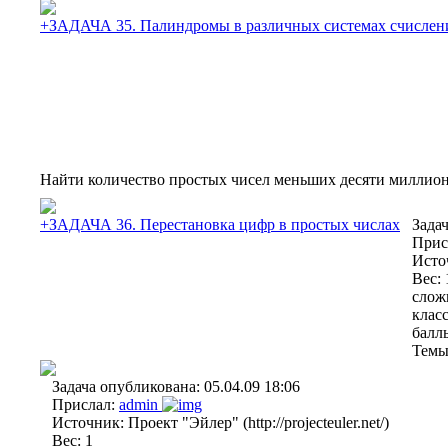
+ЗАДАЧА 35. Палиндромы в различных системах счислен
Найти количество простых чисел меньших десяти миллио
+ЗАДАЧА 36. Перестановка цифр в простых числах
Зада
Прис
Исто
Вес:
слож
клас
балл
Темы
Задача опубликована:
05.04.09 18:06
Прислал:
admin
Источник:
Проект "Эйлер" (http://projecteuler.net/)
Вес:
1