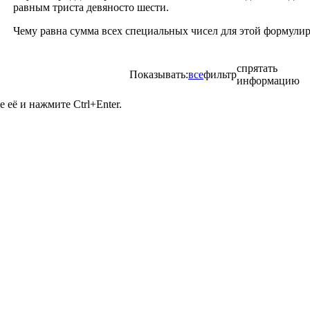
равным триста девяносто шести.
Чему равна сумма всех специальных чисел для этой формули
спрятать
Показывать:
все
фильтр
информацию
её и нажмите Ctrl+Enter.