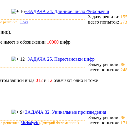
16
+ЗАДАЧА 24. Длинное число Фибоначчи
Задачу решили:
155
всего попыток:
е решение:
Loks
273
иниц).
е имеет в обозначении
10000
цифр.
12
+ЗАДАЧА 25. Перестановки цифр
Задачу решили:
86
всего попыток:
248
 этом записи вида
012
и
12
означают одно и тоже
9
+ЗАДАЧА 32. Уникальные произведения
Задачу решили:
96
всего попыток:
е решение:
Michalych
(Дмитрий Феломешкин)
171