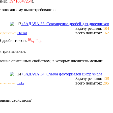
ример,
39*186=7254
).
ют описанному выше требованию.
13
+ЗАДАЧА 33. Сокращение дробей для двоечников
Задачу решили:
104
всего попыток:
е решение:
Shamil
162
49
=
4
й дроби, то есть
.
/
/
8
98
и тривиальные.
ающие описанным свойством, в которых числитель меньше
14
+ЗАДАЧА 34. Сумма факториалов цифр числа
Задачу решили:
135
всего попыток:
е решение:
Loks
205
санным свойством?