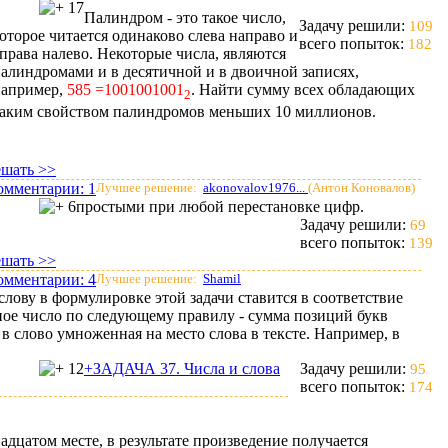
17
Палиндром - это такое число,
Задачу решили:
109
оторое читается одинаково слева направо и
всего попыток:
182
права налево. Некоторые числа, являются
алиндромами и в десятичной и в двоичной записях,
например,
585 =1001001001
. Найти сумму всех обладающих
2
аким свойством палиндромов меньших 10 миллионов.
ешать >>
омментарии:
1
Лучшее решение:
akonovalov1976...
(Антон Коновалов)
6
простыми при любой перестановке цифр.
Задачу решили:
69
всего попыток:
139
ешать >>
омментарии:
4
Лучшее решение:
Shamil
лову в формулировке этой задачи ставится в соответствие
ое число по следующему правилу - сумма позиций букв
в слово умноженная на место слова в тексте. Например, в
12
+ЗАДАЧА 37. Числа и слова
Задачу решили:
95
всего попыток:
174
надцатом месте, в результате произведение получается