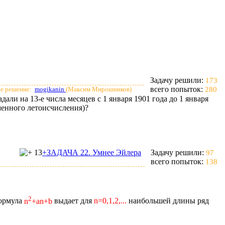
Задачу решили:
173
всего попыток:
е решение:
mogikanin
(Максим Мирошников)
280
дали на 13-е числа месяцев с 1 января 1901 года до 1 января
менного летоисчисления)?
13
+ЗАДАЧА 22. Умнее Эйлера
Задачу решили:
97
всего попыток:
138
2
ормула
n
+an+b
выдает для
n=0,1,2,...
наибольшей длины ряд