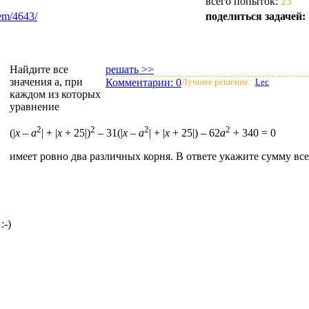
всего попыток:
23
lem/4643/
поделиться задачей:
Найдите все
решать >>
значения a, при
Комментарии:
0
Лучшее решение:
Lec
каждом из которых
уравнение
2
2
2
2
(|
x
–
a
| + |
x
+ 25|)
– 31(|
x
–
a
| + |
x
+ 25|) – 62
a
+ 340 = 0
имеет ровно два различных корня. В ответе укажите сумму вс
:-)