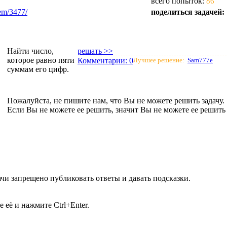
всего попыток:
86
lem/3477/
поделиться задачей:
Найти число,
решать >>
которое равно пяти
Комментарии:
0
Лучшее решение:
Sam777e
суммам его цифр.
Пожалуйста, не пишите нам, что Вы не можете решить задачу.
Если Вы не можете ее решить, значит Вы не можете ее решить 
чи запрещено публиковать ответы и давать подсказки.
её и нажмите Ctrl+Enter.