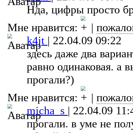
Нда, цифры просто бро
Мне нравится:
|
пожало
k4jt
|
22.04.09 09:22
здесь даже два вариа
равно одинаковая. а 
прогали?)
Мне нравится:
|
пожало
micha_s
|
22.04.09 11:
прогали. в уме не пол