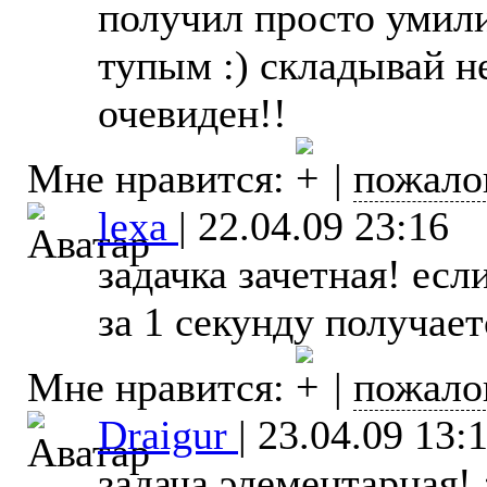
получил просто умили
тупым :) складывай н
очевиден!!
Мне нравится:
|
пожало
lexa
|
22.04.09 23:16
задачка зачетная! есл
за 1 секунду получаетс
Мне нравится:
|
пожало
Draigur
|
23.04.09 13:
задача элементарная! 