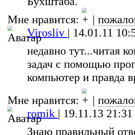
Бухштаба.
Мне нравится:
|
пожало
Virosliv
|
14.01.11 10:
недавно тут...читая 
задач с помощью про
компьютер и правда вр
Мне нравится:
|
пожало
romik
|
19.11.13 21:31
Знаю правильный отве