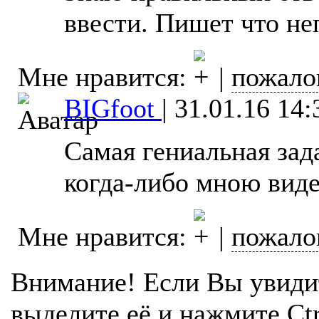
ввести. Пишет что н
Мне нравится:
|
пожало
BIGfoot
|
31.01.16 14:
Самая гениальная зад
когда-либо мною вид
Мне нравится:
|
пожало
Внимание! Если Вы увиди
выделите её и нажмите Ctr