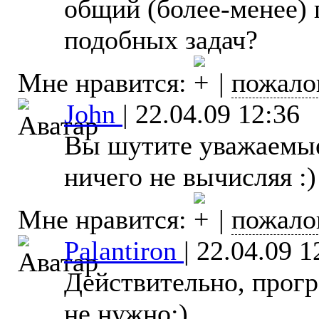
общий (более-менее) 
подобных задач?
Мне нравится:
|
пожало
John
|
22.04.09 12:36
Вы шутите уважаемые
ничего не вычисляя :)
Мне нравится:
|
пожало
Palantiron
|
22.04.09 1
Действительно, прогр
не нужно:)