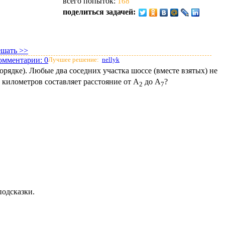
всего попыток:
168
поделиться задачей:
ешать >>
омментарии:
0
Лучшее решение:
nellyk
орядке). Любые два соседних участка шоссе (вместе взятых) не
 километров составляет расстояние от А
до А
?
2
7
подсказки.