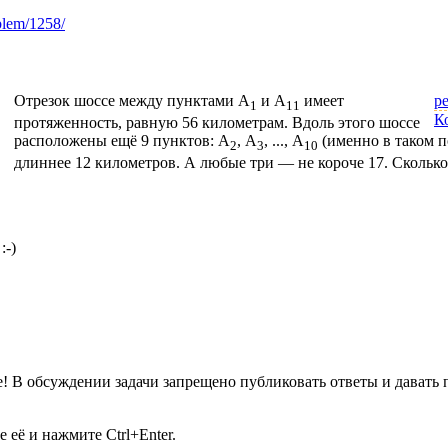
blem/1258/
Отрезок шоссе между пунктами А
и А
имеет
р
1
11
К
протяженность, равную 56 километрам. Вдоль этого шоссе
расположены ещё 9 пунктов: А
, А
, ..., А
(именно в таком п
2
3
10
длиннее 12 километров. А любые три — не короче 17. Сколько
:-)
 В обсуждении задачи запрещено публиковать ответы и давать 
её и нажмите Ctrl+Enter.