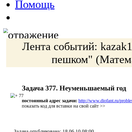
Помощь
Лента событий:
kazak
пешком"
(Матем
Задача 377. Неуменьшаемый год
77
постоянный адрес задачи:
http://www.diofant.ru/probl
показать код для вставки на свой сайт >>
Задача опубликована:
18.06.10 08:00