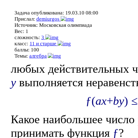
Задача опубликована:
19.03.10 08:00
Прислал:
demiurgos
Источник:
Московская олимпиада
Вес:
1
сложность:
3
класс:
11 и старше
баллы:
100
Темы:
алгебра
любых действительных 
y
выполняется неравенст
ƒ(
ax
+
by
) 
Какое наибольшее число
принимать функция
ƒ
?