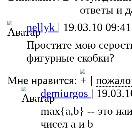
ответы и д
nellyk
|
19.03.10 09:41
Простите мою серость
фигурные скобки?
Мне нравится:
|
пожало
demiurgos
|
19.03.1
max{a,b} -- это н
чисел a и b