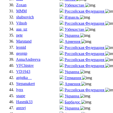
30.
Zoxan
Узбекистан
31.
MMM
Российская Федерация
32.
shabsovich
Израиль
33.
Vilnob
Российская Федерация
34.
aaa_uz
Узбекистан
35.
pete
Украина
36.
Marutand
Армения
37.
leonid
Российская Федерация
38.
georgp
Российская Федерация
39.
AnnaAndreeva
Российская Федерация
40.
VFChistov
Российская Федерация
41.
VD1943
Украина
42.
anjutka__
Германия
43.
Stepanakert
Армения
44.
lynx
Российская Федерация
45.
snape
Украина
46.
Hasmik33
Барбадос
47.
anrzej
Украина