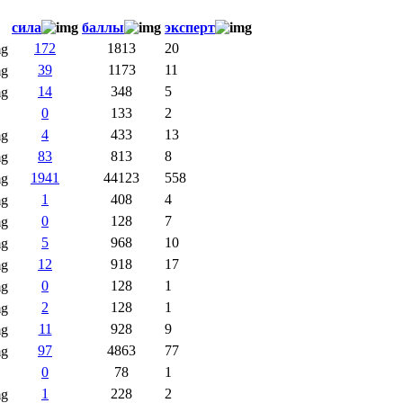
сила
баллы
эксперт
172
1813
20
39
1173
11
14
348
5
0
133
2
4
433
13
83
813
8
1941
44123
558
1
408
4
0
128
7
5
968
10
12
918
17
0
128
1
2
128
1
11
928
9
97
4863
77
0
78
1
1
228
2