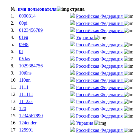
№.
имя пользователя
страна
1.
0000314
Российская Федерация
2.
00pi
Российская Федерация
3.
0123456789
Российская Федерация
4.
01eg
Украина
5.
0998
Российская Федерация
6.
0I
Российская Федерация
7.
0Vlas
Российская Федерация
8.
1029384756
Российская Федерация
9.
10t0ns
Российская Федерация
10.
110nn
Российская Федерация
11.
1111
Российская Федерация
12.
111111
Российская Федерация
13.
11_22a
Российская Федерация
14.
120
Российская Федерация
15.
1234567890
Российская Федерация
16.
124ender
Украина
17.
125991
Российская Федерация