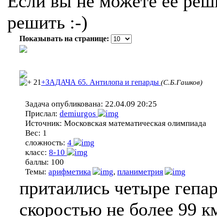
Если вы не можете ее реши
решить :-)
Показывать на странице:
21
+ЗАДАЧА 65. Антилопа и гепарды
(С.Б.Гашков)
Задача опубликована:
22.04.09 20:25
Прислал:
demiurgos
Источник:
Московская математическая олимпиада
Вес:
1
сложность:
4
класс:
8-10
баллы:
100
Темы:
арифметика
,
планиметрия
притаились четыре гепар
скоростью не более 99 к