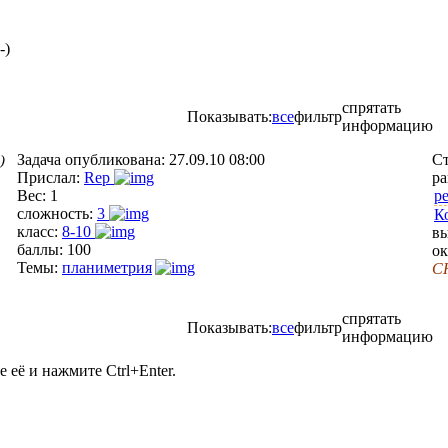
-)
спрятать
Показывать:
все
фильтр
информацию
Задача опубликована:
27.09.10 08:00
С
)
Прислал:
Rep
ра
Вес:
1
р
сложность:
3
К
класс:
8-10
в
баллы:
100
ок
Темы:
планиметрия
C
спрятать
Показывать:
все
фильтр
информацию
её и нажмите Ctrl+Enter.