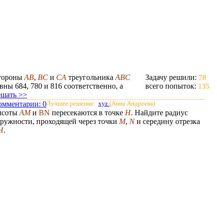
тороны
AB
,
BC
и
CA
треугольника
ABC
Задачу решили:
78
вны 684, 780 и 816 соответственно, а
всего попыток:
135
ешать >>
омментарии:
0
Лучшее решение:
xyz
(Анна Андреева)
ысоты
AM
и
BN
пересекаются в точке
H
. Найдите радиус
ружности, проходящей через точки
M
,
N
и середину отрезка
H
.