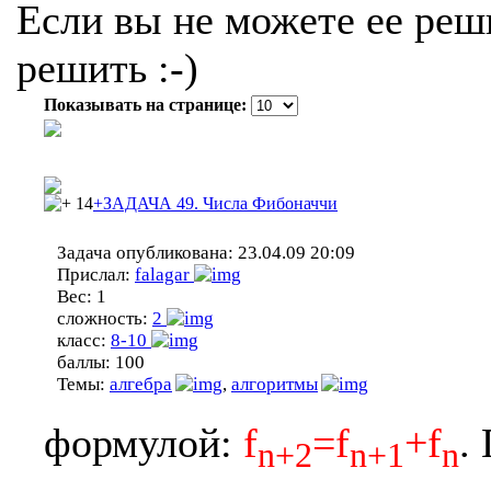
Если вы не можете ее реши
решить :-)
Показывать на странице:
14
+ЗАДАЧА 49. Числа Фибоначчи
Задача опубликована:
23.04.09 20:09
Прислал:
falagar
Вес:
1
сложность:
2
класс:
8-10
баллы:
100
Темы:
алгебра
,
алгоритмы
формулой:
f
=f
+f
.
n+2
n+1
n