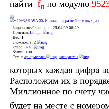
найти
f
по модулю
952
n
10
+ЗАДАЧА 55. Каждая цифра не более двух раз
Задача опубликована:
25.04.09 08:29
Прислал:
falagar
Вес:
1
сложность:
2
класс:
8-10
баллы:
100
Темы:
арифметика
,
алгоритмы
которых каждая цифра вс
Расположим их в порядк
Миллионное по счету чи
будет на месте с номеро