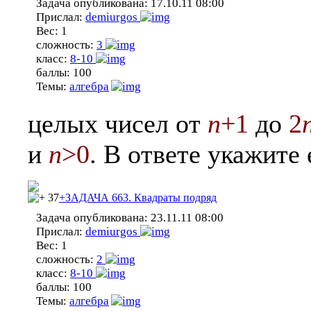
Задача опубликована:
17.10.11 08:00
Прислал:
demiurgos
Вес:
1
сложность:
3
класс:
8-10
баллы:
100
Темы:
алгебра
целых чисел от
n
+1
до
2
и
n
>0
. В ответе укажите
37
+ЗАДАЧА 663. Квадраты подряд
Задача опубликована:
23.11.11 08:00
Прислал:
demiurgos
Вес:
1
сложность:
2
класс:
8-10
баллы:
100
Темы:
алгебра