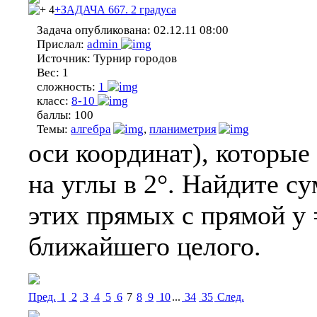
4
+ЗАДАЧА 667. 2 градуса
Задача опубликована:
02.12.11 08:00
Прислал:
admin
Источник:
Турнир городов
Вес:
1
сложность:
1
класс:
8-10
баллы:
100
Темы:
алгебра
,
планиметрия
оси координат), которые
на углы в 2°. Найдите с
этих прямых с прямой y 
ближайшего целого.
Пред.
1
2
3
4
5
6
7
8
9
10
...
34
35
Cлед.