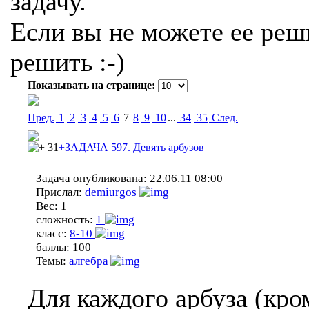
задачу.
Если вы не можете ее реши
решить :-)
Показывать на странице:
Пред.
1
2
3
4
5
6
7
8
9
10
...
34
35
Cлед.
31
+ЗАДАЧА 597. Девять арбузов
Задача опубликована:
22.06.11 08:00
Прислал:
demiurgos
Вес:
1
сложность:
1
класс:
8-10
баллы:
100
Темы:
алгебра
Для каждого арбуза (кро