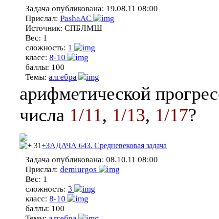
Задача опубликована:
19.08.11 08:00
Прислал:
PashaAC
Источник:
СПБЛМШ
Вес:
1
сложность:
1
класс:
8-10
баллы:
100
Темы:
алгебра
арифметической прогресс
числа
1/11
,
1/13
,
1/17
?
31
+ЗАДАЧА 643. Средневековая задача
Задача опубликована:
08.10.11 08:00
Прислал:
demiurgos
Вес:
1
сложность:
3
класс:
8-10
баллы:
100
Темы:
алгебра