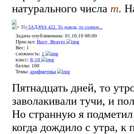
натурального числа
m
. 
35
+ЗАДАЧА 422. То дождь, то солнце...
Задача опубликована:
01.10.10 08:00
Прислал:
Busy_Beaver
Вес:
1
сложность:
1
класс:
8-10
баллы:
100
Темы:
арифметика
Пятнадцать дней, то утро
заволакивали тучи, и по
Но странную я подметил
когда дождило с утра, к