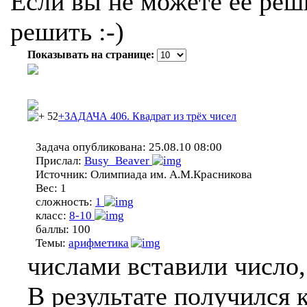
Если вы не можете ее реши
решить :-)
Показывать на странице:
52
+ЗАДАЧА 406. Квадрат из трёх чисел
Задача опубликована:
25.08.10 08:00
Прислал:
Busy_Beaver
Источник:
Олимпиада им. А.М.Красникова
Вес:
1
сложность:
1
класс:
8-10
баллы:
100
Темы:
арифметика
числами вставили число,
В результате получился 