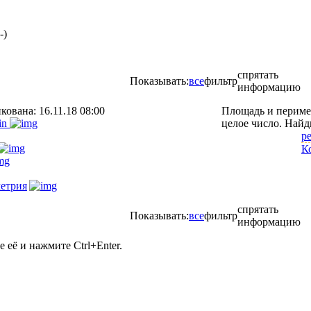
-)
спрятать
Показывать:
все
фильтр
информацию
икована:
16.11.18 08:00
Площадь и периме
in
целое число. Найд
р
К
етрия
спрятать
Показывать:
все
фильтр
информацию
её и нажмите Ctrl+Enter.