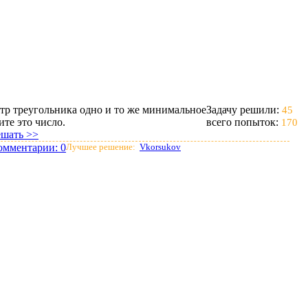
тр треугольника одно и то же минимальное
Задачу решили:
45
ите это число.
всего попыток:
170
ешать >>
омментарии:
0
Лучшее решение:
Vkorsukov