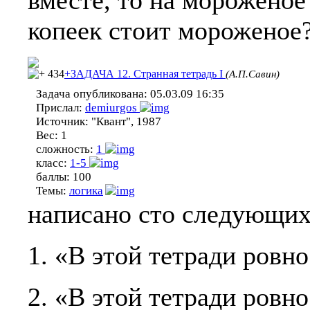
вместе, то на мороженое 
копеек стоит мороженое
434
+ЗАДАЧА 12. Странная тетрадь I
(А.П.Савин)
Задача опубликована:
05.03.09 16:35
Прислал:
demiurgos
Источник:
"Квант", 1987
Вес:
1
сложность:
1
класс:
1-5
баллы:
100
Темы:
логика
написано сто следующих
1. «В этой тетради ровн
2. «В этой тетради ровн