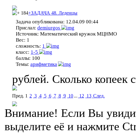
184
+ЗАДАЧА 48. Леденцы
Задача опубликована:
12.04.09 00:44
Прислал:
demiurgos
Источник:
Математический кружок МЦНМО
Вес:
1
сложность:
1
класс:
1-5
баллы:
100
Темы:
арифметика
рублей. Сколько копеек с
Пред.
1
2
3
4
5
6
7
8
9
10
...
12
13
Cлед.
Внимание! Если Вы увиди
выделите её и нажмите Ctr