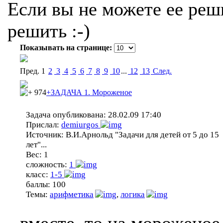
Если вы не можете ее реши
решить :-)
Показывать на странице:
Пред.
1
2
3
4
5
6
7
8
9
10
...
12
13
Cлед.
974
+ЗАДАЧА 1. Мороженое
Задача опубликована:
28.02.09 17:40
Прислал:
demiurgos
Источник:
В.И.Арнольд "Задачи для детей от 5 до 15
лет"...
Вес:
1
сложность:
1
класс:
1-5
баллы:
100
Темы:
арифметика
,
логика