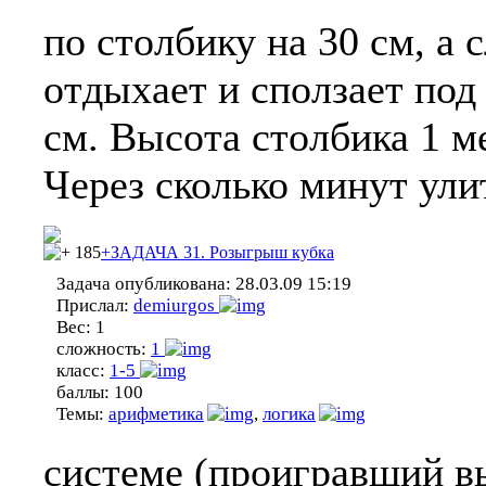
по столбику на 30 см, а
отдыхает и сползает под
см. Высота столбика 1 м
Через сколько минут ули
185
+ЗАДАЧА 31. Розыгрыш кубка
Задача опубликована:
28.03.09 15:19
Прислал:
demiurgos
Вес:
1
сложность:
1
класс:
1-5
баллы:
100
Темы:
арифметика
,
логика
системе (проигравший вы