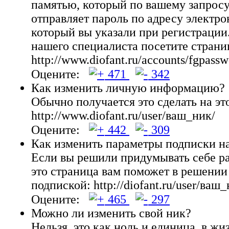
памятью, который по вашему запрос
отправляет пароль по адресу электро
который вы указали при регистрации
нашего специалиста посетите страни
http://www.diofant.ru/accounts/fgpassw
Оцените:
471
342
Как изменить личную информацию?
Обычно получается это сделать на эт
http://www.diofant.ru/user/ваш_ник/
Оцените:
442
309
Как изменить параметры подписки н
Если вы решили придумывать себе ра
это страница вам поможет в решении
подпиской: http://diofant.ru/user/ваш_
Оцените:
465
297
Можно ли изменить свой ник?
Нельзя, это как ноль и единица, в жи