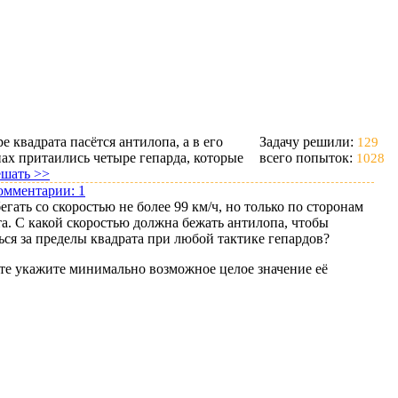
е квадрата пасётся антилопа, а в его
Задачу решили:
129
ах притаились четыре гепарда, которые
всего попыток:
1028
ешать >>
омментарии:
1
егать со скоростью не более 99 км/ч, но только по сторонам
та. С какой скоростью должна бежать антилопа, чтобы
ься за пределы квадрата при любой тактике гепардов?
ете укажите минимально возможное целое значение её