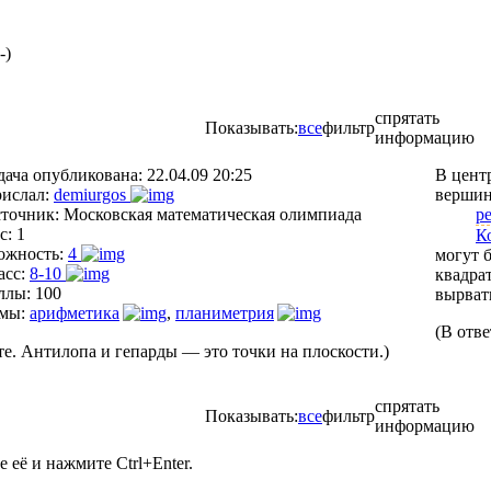
-)
спрятать
Показывать:
все
фильтр
информацию
дача опубликована:
22.04.09 20:25
В центр
ислал:
demiurgos
вершин
точник:
Московская математическая олимпиада
р
с:
1
К
ожность:
4
могут б
асс:
8-10
квадра
ллы:
100
вырват
мы:
арифметика
,
планиметрия
(В отв
е. Антилопа и гепарды — это точки на плоскости.)
спрятать
Показывать:
все
фильтр
информацию
её и нажмите Ctrl+Enter.