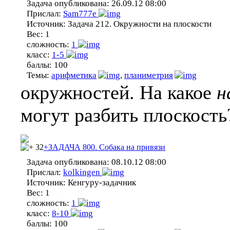
Задача опубликована:
26.09.12 08:00
Прислал:
Sam777e
Источник:
Задача 212. Окружности на плоскости
Вес:
1
сложность:
1
класс:
1-5
баллы:
100
Темы:
арифметика
,
планиметрия
окружностей. На какое
н
могут разбить плоскость
32
+ЗАДАЧА 800. Собака на привязи
Задача опубликована:
08.10.12 08:00
Прислал:
kolkingen
Источник:
Кенгуру-задачник
Вес:
1
сложность:
1
класс:
8-10
баллы:
100