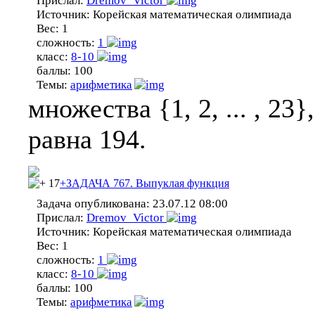
Прислал:
Dremov_Victor
Источник:
Корейская математическая олимпиада
Вес:
1
сложность:
1
класс:
8-10
баллы:
100
Темы:
арифметика
множества {1, 2, ... , 2
равна 194.
17
+ЗАДАЧА 767. Выпуклая функция
Задача опубликована:
23.07.12 08:00
Прислал:
Dremov_Victor
Источник:
Корейская математическая олимпиада
Вес:
1
сложность:
1
класс:
8-10
баллы:
100
Темы:
арифметика