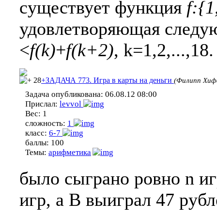
существует функция
f:{1
удовлетворяющая следу
<
f(k)
+
f(k+2)
, k=1,2,...,18.
28
+ЗАДАЧА 773. Игра в карты на деньги
(Филипп Хиф
Задача опубликована:
06.08.12 08:00
Прислал:
levvol
Вес:
1
сложность:
1
класс:
6-7
баллы:
100
Темы:
арифметика
было сыграно ровно n иг
игр, а B выиграл 47 руб