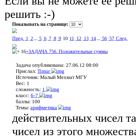
Если вы не можете ее реши
решить :-)
Показывать на странице:
Пред.
1
2
...
5
6
7
8
9
10
11
12
13
14
...
56
57
Cлед.
16
+ЗАДАЧА 756. Положительные суммы
Задача опубликована:
27.06.12 08:00
Прислал:
Timur
Источник:
Малый Мехмат МГУ
Вес:
1
сложность:
1
класс:
6-7
баллы:
100
Темы:
арифметика
действительных чисел т
чисел из этого множеств