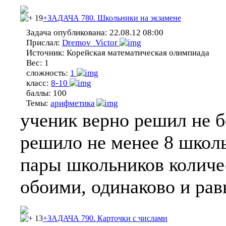
19
+ЗАДАЧА 780. Школьники на экзамене
Задача опубликована:
22.08.12 08:00
Прислал:
Dremov_Victor
Источник:
Корейская математическая олимпиада
Вес:
1
сложность:
1
класс:
8-10
баллы:
100
Темы:
арифметика
ученик верно решил не б
решило не менее 8 школ
пары школьников количе
обоими, одинаково и рав
13
+ЗАДАЧА 790. Карточки с числами