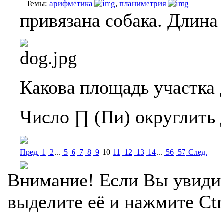
Темы:
арифметика
,
планиметрия
привязана собака. Длина 
Какова площадь участка 
Число ∏ (Пи) округлить 
Пред.
1
2
...
5
6
7
8
9
10
11
12
13
14
...
56
57
Cлед.
Внимание! Если Вы увиди
выделите её и нажмите Ctr