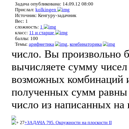
Задача опубликована:
14.09.12 08:00
Прислал:
kolkingen
Источник:
Кенгуру-задачник
Вес:
1
сложность:
1
класс:
11 и старше
баллы:
100
Темы:
арифметика
,
комбинаторика
число. Вы произвольно б
вычисляете сумму чисел 
возможных комбинаций и
полученных сумм равны 1
число из написанных на
27
+ЗАДАЧА 795. Окружности на плоскости II