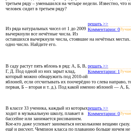
третьем ряду – уменьшился на четыре недели. Известно, что н
человек сидит в третьем ряду?
решать >>
Из ряда натуральных чисел от 1 до 2009
Комментарии:
0
Лучше
вычеркнули все нечётные числа. Из
оставшихся вычеркнули числа, стоявшие на нечётных местах. 
одно число. Найдите его.
В саду растут пять яблонь в ряд: А, Б, В,
решать >>
Г, Д. Под одной из них зарыт клад,
Комментарии:
1
Лучше
который можно обнаружить под 2010-ой
яблоней, если отсчитывать их поочерёдно то слева направо, т
первая, Б – вторая и т. д.). Под какой именно яблоней — А, Б
В классе 33 ученика, каждый из которых
решать >>
ходит в музыкальную школу, плавает в
Комментарии:
0
Лучше
бассейне или занимается рисованием.
Кое-кто даже успевает заниматься несколькими вещами сразу.
ещё и рисуют. Чемпион класса по плаванию больше ничем не з