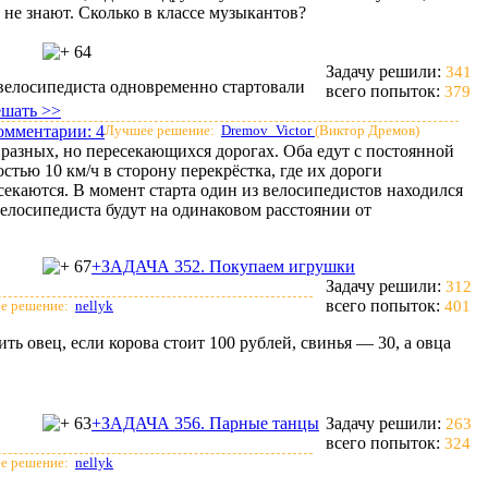
 не знают. Сколько в классе музыкантов?
64
Задачу решили:
341
велосипедиста одновременно стартовали
всего попыток:
379
ешать >>
омментарии:
4
Лучшее решение:
Dremov_Victor
(Виктор Дремов)
 разных, но пересекающихся дорогах. Оба едут с постоянной
остью 10 км/ч в сторону перекрёстка, где их дороги
секаются. В момент старта один из велосипедистов находился
 велосипедиста будут на одинаковом расстоянии от
67
+ЗАДАЧА 352. Покупаем игрушки
Задачу решили:
312
всего попыток:
е решение:
nellyk
401
ть овец, если корова стоит 100 рублей, свинья — 30, а овца
63
+ЗАДАЧА 356. Парные танцы
Задачу решили:
263
всего попыток:
324
е решение:
nellyk