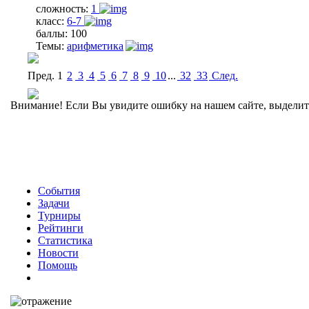
сложность:
1
класс:
6-7
баллы:
100
Темы:
арифметика
Пред.
1
2
3
4
5
6
7
8
9
10
...
32
33
Cлед.
Внимание! Если Вы увидите ошибку на нашем сайте, выделите 
События
Задачи
Турниры
Рейтинги
Статистика
Новости
Помощь