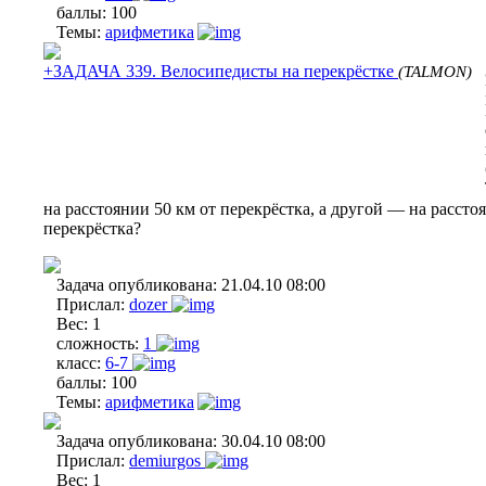
баллы:
100
Темы:
арифметика
+ЗАДАЧА 339. Велосипедисты на перекрёстке
(TALMON)
на расстоянии 50 км от перекрёстка, а другой — на рассто
перекрёстка?
Задача опубликована:
21.04.10 08:00
Прислал:
dozer
Вес:
1
сложность:
1
класс:
6-7
баллы:
100
Темы:
арифметика
Задача опубликована:
30.04.10 08:00
Прислал:
demiurgos
Вес:
1