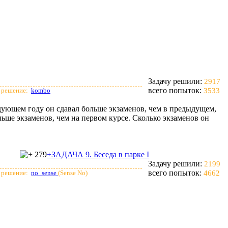
Задачу решили:
2917
всего попыток:
 решение:
kombo
3533
едующем году он сдавал больше экзаменов, чем в предыдущем,
ольше экзаменов, чем на первом курсе. Сколько экзаменов он
279
+ЗАДАЧА 9. Беседа в парке I
Задачу решили:
2199
всего попыток:
 решение:
no_sense
(Sense No)
4662