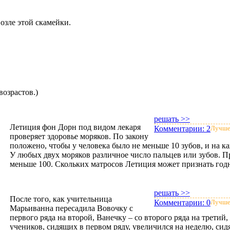
озле этой скамейки.
возрастов.)
решать >>
Летиция фон Дорн под видом лекаря
Комментарии:
2
Лучше
проверяет здоровье моряков. По закону
положено, чтобы у человека было не меньше 10 зубов, и на ка
У любых двух моряков различное число пальцев или зубов. П
меньше 100. Скольких матросов Летиция может признать го
решать >>
После того, как учительница
Комментарии:
0
Лучше
Марьиванна пересадила Вовочку с
первого ряда на второй, Ванечку – со второго ряда на третий,
учеников, сидящих в первом ряду, увеличился на неделю, сид