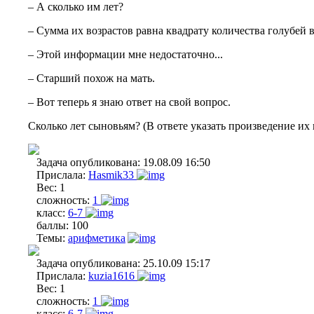
– А сколько им лет?
– Сумма их возрастов равна квадрату количества голубей в
– Этой информации мне недостаточно...
– Старший похож на мать.
– Вот теперь я знаю ответ на свой вопрос.
Сколько лет сыновьям? (В ответе указать произведение их 
Задача опубликована:
19.08.09 16:50
Прислала:
Hasmik33
Вес:
1
сложность:
1
класс:
6-7
баллы:
100
Темы:
арифметика
Задача опубликована:
25.10.09 15:17
Прислала:
kuzia1616
Вес:
1
сложность:
1
класс:
6-7