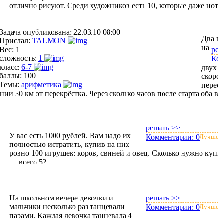
отлично рисуют. Среди художников есть 10, которые даже нот
Задача опубликована:
22.03.10 08:00
Два 
Прислал:
TALMON
на
Вес:
1
р
сложность:
1
К
класс:
6-7
двух
баллы:
100
скор
Темы:
арифметика
пере
янии 30 км от перекрёстка. Через сколько часов после старта оба
решать >>
У вас есть 1000 рублей. Вам надо их
Комментарии:
0
Лучше
полностью истратить, купив на них
ровно 100 игрушек: коров, свиней и овец. Сколько нужно купи
— всего 5?
На школьном вечере девочки и
решать >>
мальчики несколько раз танцевали
Комментарии:
0
Лучше
парами. Каждая девочка танцевала 4