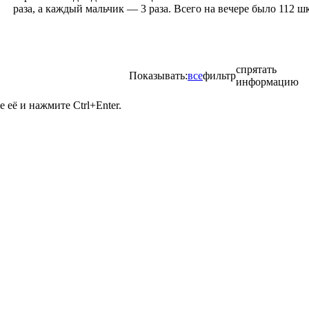
раза, а каждый мальчик — 3 раза. Всего на вечере было 112 
спрятать
Показывать:
все
фильтр
информацию
её и нажмите Ctrl+Enter.