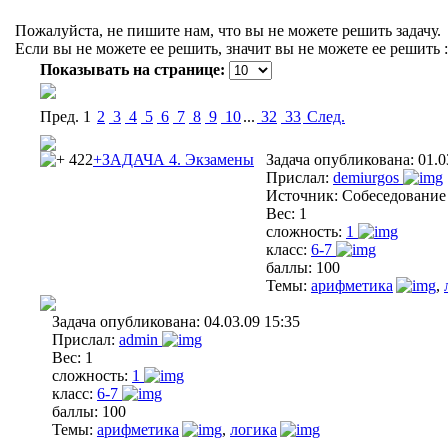
Пожалуйста, не пишите нам, что вы не можете решить задачу.
Если вы не можете ее решить, значит вы не можете ее решить :
Показывать на странице:
Пред.
1
2
3
4
5
6
7
8
9
10
...
32
33
Cлед.
422
+ЗАДАЧА 4. Экзамены
Задача опубликована:
01.0
Прислал:
demiurgos
Источник:
Собеседование 
Вес:
1
сложность:
1
класс:
6-7
баллы:
100
Темы:
арифметика
,
Задача опубликована:
04.03.09 15:35
Прислал:
admin
Вес:
1
сложность:
1
класс:
6-7
баллы:
100
Темы:
арифметика
,
логика