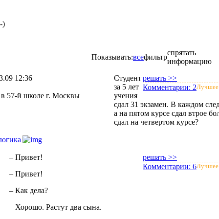
-)
спрятать
Показывать:
все
фильтр
информацию
3.09 12:36
Студент
решать >>
за 5 лет
Комментарии:
2
Лучшее
в 57-й школе г. Москвы
учения
сдал 31 экзамен. В каждом сл
а на пятом курсе сдал втрое б
сдал на четвертом курсе?
логика
– Привет!
решать >>
Комментарии:
6
Лучшее
– Привет!
– Как дела?
– Хорошо. Растут два сына.