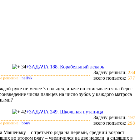
34
+ЗАДАЧА 188. Корабельный лекарь
Задачу решили:
234
всего попыток:
е решение:
nellyk
577
ждой руке не менее 3 пальцев, иначе он списывается на берег.
роизведение числа пальцев на число зубов у каждого матроса
дными?
42
+ЗАДАЧА 249. Школьная путаница
Задачу решили:
197
всего попыток:
е решение:
bbny
298
 а Машеньку – с третьего ряда на первый, средний возраст
ящих во втором ряду – увеличился на две недели, а сидящих в