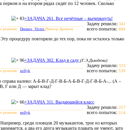
а первом и на втором рядах сидят по 12 человек. Сколько
83
+ЗАДАЧА 261. Все нечётные – вычеркнуть!
Задачу решили:
341
всего попыток:
е решение:
Dremov_Victor
(Виктор Дремов)
484
Эту процедуру повторяли до тех пор, пока не осталось только
96
+ЗАДАЧА 302. Клад в саду
(Г.Э.Дьюдени)
Задачу решили:
333
всего попыток:
е решение:
nellyk
539
о справа налево: А-Б-В-Г-Д-Г-В-Б-А-Б-В-Г-Д-Г-В-Б-А-... (А –
, В, Г или Д — зарыт клад?
66
+ЗАДАЧА 311. Выдающийся класс
Задачу решили:
257
всего попыток:
е решение:
nellyk
314
 Например, среди пловцов 20 музыкантов, трое из которых
анимается, а два его друга музыканта плавать не умеют, зато