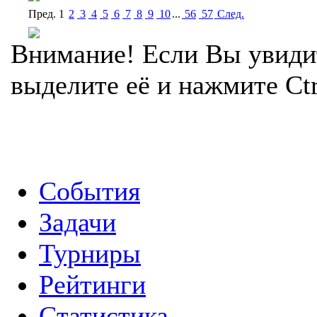
Пред.
1
2
3
4
5
6
7
8
9
10
...
56
57
Cлед.
Внимание! Если Вы увиди
выделите её и нажмите Ctr
События
Задачи
Турниры
Рейтинги
Статистика