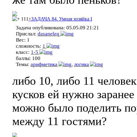
111
+ЗАДАЧА 84. Умная хозяйка I
Задача опубликована:
05.05.09 21:21
Прислал:
dasaneleq
Вес:
1
сложность:
1
класс:
1-5
баллы:
100
Темы:
арифметика
,
логика
либо 10, либо 11 челове
кусков ей нужно заранее 
можно было поделить пор
между 11 гостями?