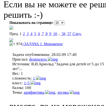
Если вы не можете ее реши
решить :-)
Показывать на странице:
Пред.
1
2
3
4
5
6
7
8
9
10
...
56
57
Cлед.
974
+ЗАДАЧА 1. Мороженое
Задача опубликована:
28.02.09 17:40
Прислал:
demiurgos
Источник:
В.И.Арнольд "Задачи для детей от 5 до 15
лет"...
Вес:
1
сложность:
1
класс:
1-5
баллы:
100
Темы:
арифметика
,
логика