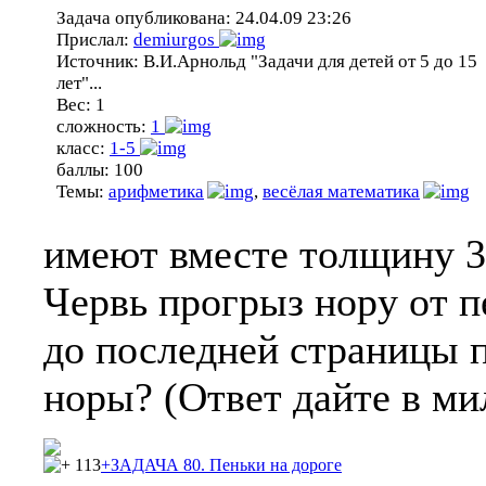
Задача опубликована:
24.04.09 23:26
Прислал:
demiurgos
Источник:
В.И.Арнольд "Задачи для детей от 5 до 15
лет"...
Вес:
1
сложность:
1
класс:
1-5
баллы:
100
Темы:
арифметика
,
весёлая математика
имеют вместе толщину 3
Червь прогрыз нору от п
до последней страницы п
норы? (Ответ дайте в ми
113
+ЗАДАЧА 80. Пеньки на дороге