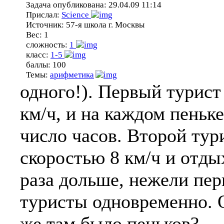
Задача опубликована:
29.04.09 11:14
Прислал:
Science
Источник:
57-я школа г. Москвы
Вес:
1
сложность:
1
класс:
1-5
баллы:
100
Темы:
арифметика
одного!). Первый турист
км/ч, и на каждом пеньк
число часов. Второй тур
скоростью 8 км/ч и отды
раза дольше, нежели пе
туристы одновременно. О
же там было пеньков?