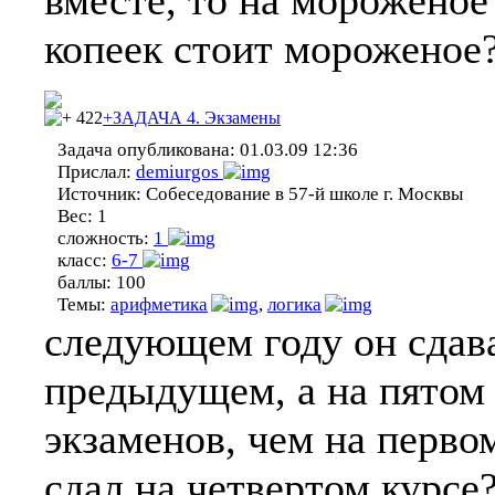
вместе, то на мороженое 
копеек стоит мороженое
422
+ЗАДАЧА 4. Экзамены
Задача опубликована:
01.03.09 12:36
Прислал:
demiurgos
Источник:
Собеседование в 57-й школе г. Москвы
Вес:
1
сложность:
1
класс:
6-7
баллы:
100
Темы:
арифметика
,
логика
следующем году он сдава
предыдущем, а на пятом 
экзаменов, чем на перво
сдал на четвертом курсе