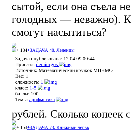
сытой, если она съела н
голодных — неважно). К
смогут насытиться?
184
+ЗАДАЧА 48. Леденцы
Задача опубликована:
12.04.09 00:44
Прислал:
demiurgos
Источник:
Математический кружок МЦНМО
Вес:
1
сложность:
1
класс:
1-5
баллы:
100
Темы:
арифметика
рублей. Сколько копеек с
153
+ЗАДАЧА 73. Книжный червь