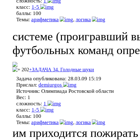
сложность:
1
класс:
1-5
баллы:
100
Темы:
арифметика
,
логика
системе (проигравший вы
футбольных команд опре
202
+ЗАДАЧА 34. Голодные щуки
Задача опубликована:
28.03.09 15:19
Прислал:
demiurgos
Источник:
Олимпиада Ростовской области
Вес:
1
сложность:
1
класс:
1-5
баллы:
100
Темы:
арифметика
,
логика
им приходится пожирать 