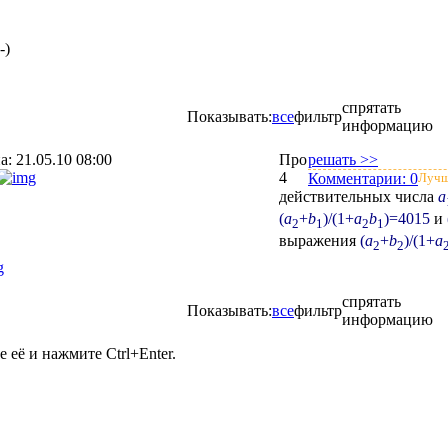
-)
спрятать
Показывать:
все
фильтр
информацию
на:
21.05.10 08:00
Про
решать >>
4
Комментарии:
0
Лучш
действительных числа
a
(
a
+
b
)/(1+
a
b
)=4015
и
2
1
2
1
выражения
(
a
+
b
)/(1+
a
2
2
спрятать
Показывать:
все
фильтр
информацию
её и нажмите Ctrl+Enter.