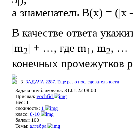
а знаменатель B(x) = (|x – 
В качестве ответа укажи
|m
| + …, где m
, m
, …–
2
1
2
конечных промежутков р
3
+ЗАДАЧА 2287. Еще раз о последовательности
Задача опубликована:
31.01.22 08:00
Прислал:
vochfid
Вес:
1
сложность:
1
класс:
8-10
баллы:
100
Темы:
алгебра