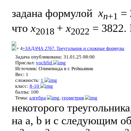
задана формулой
x
= 
n
+1
что
х
+
х
= 3822.
2018
2022
4
+ЗАДАЧА 2767. Треугольник и сложные формулы
Задача опубликована:
31.01.25 08:00
Прислал:
vochfid
Источник:
Олимпиада в г. Рейкьявик
Вес:
1
сложность:
1
класс:
8-10
баллы:
100
Темы:
алгебра
,
геометрия
некоторого треугольника
на a, b и c следующим о