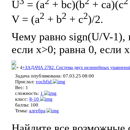
3
2
2
2
U
= (a
+ bc)(b
+ ca)(c
2
2
2
V = (a
+ b
+ c
)/2.
Чему равно sign(U/V-1), 
если x>0; равна 0, если x
4
+ЗАДАЧА 2782. Система двух нелинейных уравнени
Задача опубликована:
07.03.25 08:00
Прислал:
vochfid
Вес:
1
сложность:
1
класс:
8-10
баллы:
100
Темы:
алгебра
Найдите все возможные с