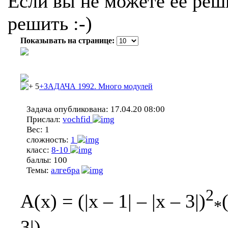
Если вы не можете ее реши
решить :-)
Показывать на странице:
5
+ЗАДАЧА 1992. Много модулей
Задача опубликована:
17.04.20 08:00
Прислал:
vochfid
Вес:
1
сложность:
1
класс:
8-10
баллы:
100
Темы:
алгебра
2
A(x) = (|x – 1| – |x – 3|)
*
3|),