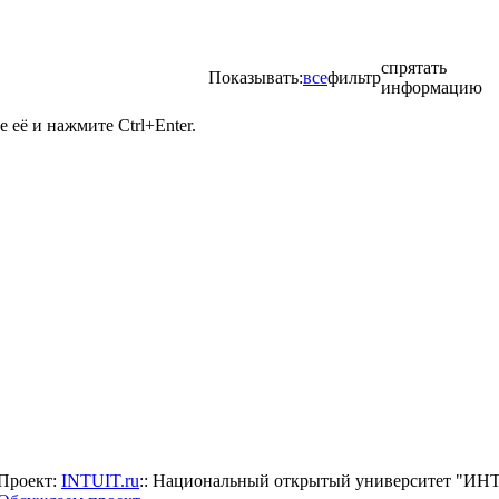
спрятать
Показывать:
все
фильтр
информацию
её и нажмите Ctrl+Enter.
Проект:
INTUIT.ru
:: Национальный открытый университет "И