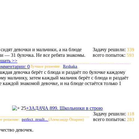
 сидят девочки и мальчики, а на блюде
Задачу решили:
339
и — 31 булочка. Не все ребята знакомы.
всего попыток:
593
ешать >>
омментарии:
0
Лучшее решение:
Reshaka
аждая девочка берёт с блюда и раздаёт по булочке каждому
му мальчику, затем каждый мальчик берёт с блюда и раздаёт
е каждой знакомой девочке, и на блюде остаётся только 1
25
+ЗАДАЧА 899. Школьники в строю
Задачу решили:
118
всего попыток:
е решение:
perfect_result...
(Александр Опарин)
283
чество девочек.