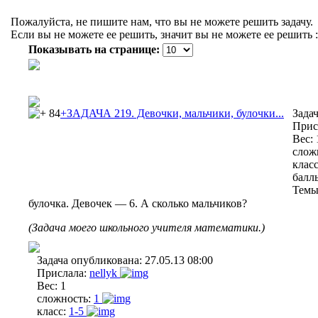
Пожалуйста, не пишите нам, что вы не можете решить задачу.
Если вы не можете ее решить, значит вы не можете ее решить :
Показывать на странице:
84
+ЗАДАЧА 219. Девочки, мальчики, булочки...
Зада
Прис
Вес:
слож
клас
балл
Темы
булочка. Девочек — 6. А сколько мальчиков?
(Задача моего школьного учителя математики.)
Задача опубликована:
27.05.13 08:00
Прислала:
nellyk
Вес:
1
сложность:
1
класс:
1-5