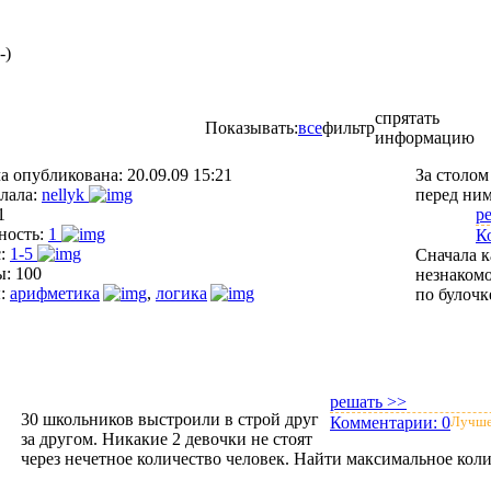
-)
спрятать
Показывать:
все
фильтр
информацию
ча опубликована:
20.09.09 15:21
За столом
лала:
nellyk
перед ним
1
р
ность:
1
К
с:
1-5
Сначала к
ы:
100
незнакомо
:
арифметика
,
логика
по булочк
решать >>
30 школьников выстроили в строй друг
Комментарии:
0
Лучше
за другом. Никакие 2 девочки не стоят
через нечетное количество человек. Найти максимальное коли