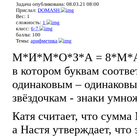
Задача опубликована:
08.03.21 08:00
Прислал:
DOMASH
Вес:
1
сложность:
1
класс:
6-7
баллы:
100
Темы:
арифметика
М*И*М*О*З*А = 8*М*А
в котором буквам соотв
одинаковым – одинаковы
звёздочкам - знаки умно
Катя считает, что сумм
а Настя утверждает, что