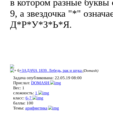
в котором разные буквы 
9, а звездочка "*" означ
Д*Р*У*З*Ь*Я.
6
+ЗАДАЧА 1839. Лебедь, рак и щука
(Domash)
Задача опубликована:
22.05.19 08:00
Прислал:
DOMASH
Вес:
1
сложность:
1
класс:
6-7
баллы:
100
Темы:
арифметика