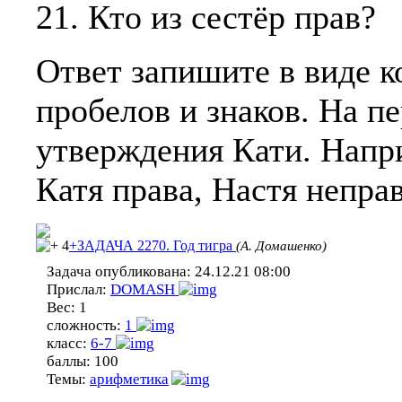
21. Кто из сестёр прав?
Ответ запишите в виде ко
пробелов и знаков. На п
утверждения Кати. Напри
Катя права, Настя неправ
4
+ЗАДАЧА 2270. Год тигра
(А. Домашенко)
Задача опубликована:
24.12.21 08:00
Прислал:
DOMASH
Вес:
1
сложность:
1
класс:
6-7
баллы:
100
Темы:
арифметика