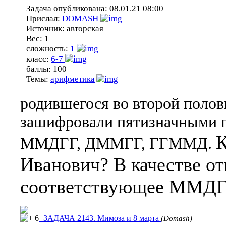
Задача опубликована:
08.01.21 08:00
Прислал:
DOMASH
Источник:
авторская
Вес:
1
сложность:
1
класс:
6-7
баллы:
100
Темы:
арифметика
родившегося во второй полови
зашифровали пятизначными п
К
ММДГГ, ДММГГ, ГГММД.
Иванович? В качестве от
соответствующее ММДГ
6
+ЗАДАЧА 2143. Мимоза и 8 марта
(Domash)