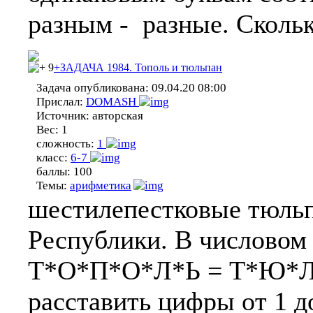
разным - разные. Сколь
9
+ЗАДАЧА 1984. Тополь и тюльпан
Задача опубликована:
09.04.20 08:00
Прислал:
DOMASH
Источник:
авторская
Вес:
1
сложность:
1
класс:
6-7
баллы:
100
Темы:
арифметика
шестилепестковые тюль
Республики. В числовом
Т*О*П*О*Л*Ь = Т*Ю*
расставить цифры от 1 д