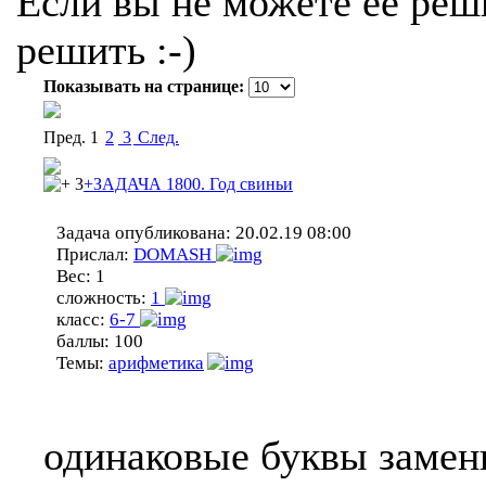
Если вы не можете ее реши
решить :-)
Показывать на странице:
Пред.
1
2
3
Cлед.
3
+ЗАДАЧА 1800. Год свиньи
Задача опубликована:
20.02.19 08:00
Прислал:
DOMASH
Вес:
1
сложность:
1
класс:
6-7
баллы:
100
Темы:
арифметика
одинаковые буквы замен