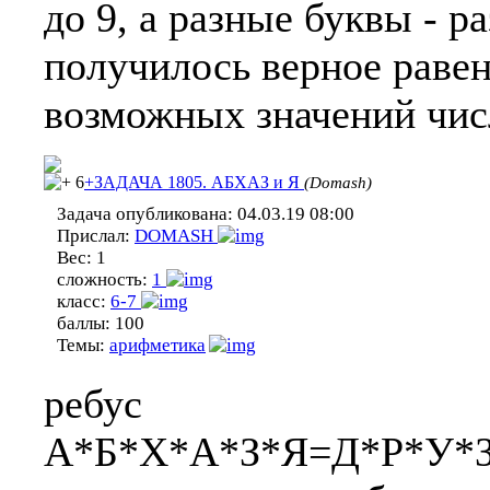
до 9, а разные буквы - 
получилось верное равен
возможных значений чи
6
+ЗАДАЧА 1805. АБХАЗ и Я
(Domash)
Задача опубликована:
04.03.19 08:00
Прислал:
DOMASH
Вес:
1
сложность:
1
класс:
6-7
баллы:
100
Темы:
арифметика
ребус
А*Б*Х*А*З*Я=Д*Р*У*З